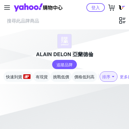
Yahoo購物中心
登入
ALAIN DELON 亞蘭德倫
追蹤品牌
快速到貨
有現貨
挑戰低價
價格低到高
排序
更多