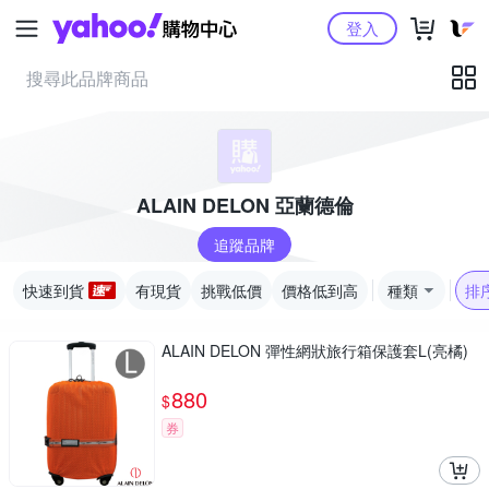
Yahoo購物中心
登入
ALAIN DELON 亞蘭德倫
追蹤品牌
快速到貨
有現貨
挑戰低價
價格低到高
種類
排
ALAIN DELON 彈性網狀旅行箱保護套L(亮橘)
880
$
券