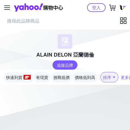
Yahoo購物中心
登入
ALAIN DELON 亞蘭德倫
追蹤品牌
快速到貨
有現貨
挑戰低價
價格低到高
排序
更多