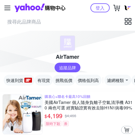
Yahoo購物中心
登入
AirTamer
追蹤品牌
快速到貨
有現貨
挑戰低價
價格低到高
濾網種類
購衷心+聯名卡最高10%回饋
美國AirTamer 個人隨身負離子空氣清淨機 A31
0 兩色可選 經實驗證實有效去除H1N1病毒99%
4,199
$
$
4,466
限時下殺
券