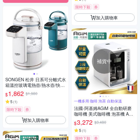
限時下殺
券
加入購物車
補貨中
SONGEN 松井 日系可分離式水
箱溫控玻璃電熱壺/熱水壺/快煮
壺/電水壺 SG-255HP
1,862
$1,980
$
一機多用 咖啡 泡茶 自動保溫
5
(
1
)
法國-阿基姆AGiM 全自動研磨
限時下殺
券
咖啡機 美式咖啡機 泡茶機 AC
M-C280
加入購物車
3,272
$3,480
$
5
(
1
)
限時下殺
券