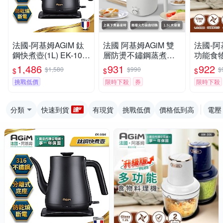
法國-阿基姆AGiM 鈦
法國 阿基姆AGiM 雙
法國-阿
鋼快煮壺(1L) EK-101
層防燙不鏽鋼蒸煮鍋
功能食物
6震旦代理 電煮壺 電
皓月白 EHP-150-WH
S升級版A
1,486
931
922
$1,580
$990
$
$
$
$
水壺
震旦代理 美食鍋 快煮
代理 絞
挑戰低價
限時下殺
券
限時下殺
鍋
分類
快速到貨
有現貨
挑戰低價
價格低到高
電壓