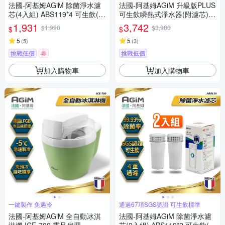
法國-阿基姆AGiM 除菌淨水濾
法國-阿基姆AGiM 升級版PLUS
芯(4入組) ABS119*4 可生飲(瞬
可生飲瞬熱式淨水器(附濾芯)/3
熱淨水器IW-2701/濾水壺FK-25
秒瞬熱淨水飲水機 IW-2701
1,931
3,742
$1,990
$3,980
$
$
01專用)一年份
5
5
(
5
)
(
3
)
挑戰低價
券
挑戰低價
加入購物車
加入購物車
一鍵製作 免遇冷
通過67項SGS認證 可生飲標準
法國-阿基姆AGiM 全自動冰淇
法國-阿基姆AGiM 除菌淨水濾