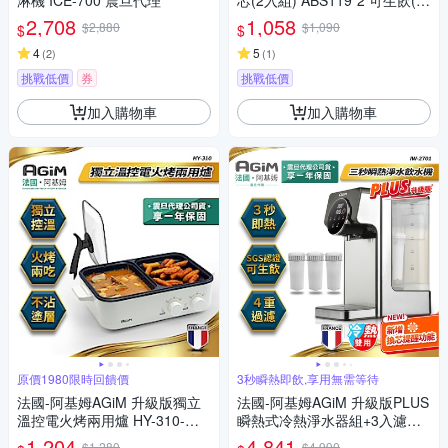
淋機 ICE-700 震旦代理
芯(2入組) ABS119*2 可生飲(瞬
熱淨水器IW-2701/濾水壺FK-25
2,708
1,058
$2,880
$1,090
$
$
01專用)
4
5
(
2
)
(
1
)
挑戰低價
券
挑戰低價
加入購物車
加入購物車
原價1980限時回饋價
3秒瞬熱即飲,享用無需等待
法國-阿基姆AGiM 升級版獨立
法國-阿基姆AGiM 升級版PLUS
溫控電火烤兩用爐 HY-310-WH
瞬熱式冷熱淨水器組+3入濾芯/
震旦代理 電烤盤 電烤爐
冷熱飲水機/開飲機 IW-2701
1,204
4,841
$1,280
$4,990