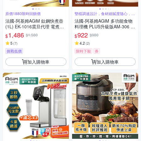
原價1880限時回饋價
雙檔調速設計，食材細膩度隨心，料
理更精準
法國-阿基姆AGiM 鈦鋼快煮壺
法國-阿基姆AGiM 多功能食物
(1L) EK-1016震旦代理 電煮壺
料理機 PLUS升級版AM-306 震
電水壺
旦代理 絞肉器 絞肉機
1,486
922
$1,580
$980
$
$
5
4.2
(
7
)
(
2
)
挑戰低價
限時下殺
券
加入購物車
加入購物車