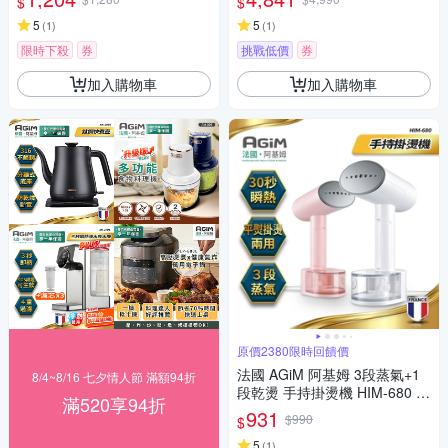
$
$
5
5
(
1
)
(
1
)
限時下殺
券
挑戰低價
券
加入購物車
加入購物車
原價2380限時回饋價
法國 AGiM 阿基姆 3段蒸氣+1
8/4~8/16 七夕情人節 滿額94折
段乾燙 手持掛燙機 HIM-680 福
滿520享94折
利品出清
931
$990
$
5
(
1
)