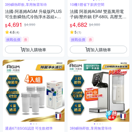
3秒瞬熱即飲,享用無需等待
10機1體省下廚房空間
法國-阿基姆AGiM 升級版PLUS
法國 阿基姆AGiM 雙蓋萬用電
可生飲瞬熱式冷熱淨水器組+3
子鍋/壓炸鍋 EP-680L 高壓烹煮
入濾芯/3秒瞬熱淨水飲水機/開
x健康氣炸 震旦代理
4,691
4,682
$4,990
$4,980
$
$
飲機 IW-2701
4.6
5
(
4
)
(
1
)
挑戰低價
券
挑戰低價
券
加入購物車
加入購物車
通過67項SGS認證 可生飲標準
3秒瞬熱即飲,享用無需等待