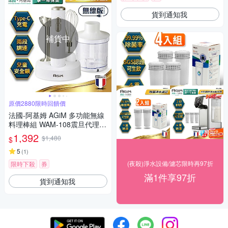
貨到通知我
補貨中
原價2880限時回饋價
法國-阿基姆 AGiM 多功能無線
料理棒組 WAM-108震旦代理
絞肉器 絞肉機 打蛋機 調理機
1,392
$1,480
$
5
(
1
)
(夜殺)淨水設備/濾芯限時再97折
限時下殺
券
滿1件享97折
貨到通知我