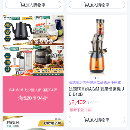
加入購物車
加入購物車
法式廚房美學健康飲品應用小家電
法國阿基姆AGiM 蔬果慢磨機 J
8/4~8/16 七夕情人節 滿額94折
E-B12B
滿520享94折
2,402
$2,555
$
限時下殺
券
加入購物車