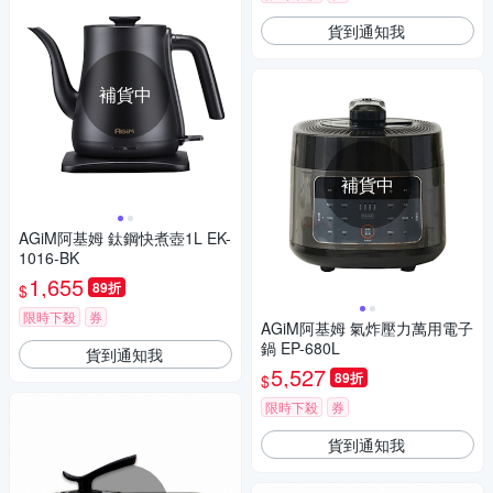
貨到通知我
補貨中
補貨中
AGiM阿基姆 鈦鋼快煮壺1L EK-
1016-BK
1,655
89折
$
限時下殺
券
AGiM阿基姆 氣炸壓力萬用電子
鍋 EP-680L
貨到通知我
5,527
89折
$
限時下殺
券
貨到通知我