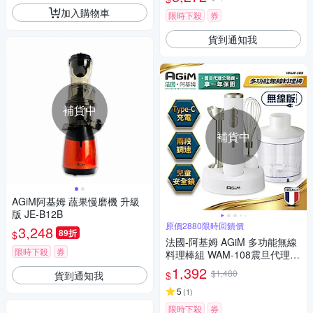
加入購物車
限時下殺
券
貨到通知我
補貨中
補貨中
AGiM阿基姆 蔬果慢磨機 升級
版 JE-B12B
原價2880限時回饋價
3,248
89折
$
法國-阿基姆 AGiM 多功能無線
限時下殺
券
料理棒組 WAM-108震旦代理
絞肉器 絞肉機 打蛋機 調理機
1,392
$1,480
貨到通知我
$
5
(
1
)
限時下殺
券