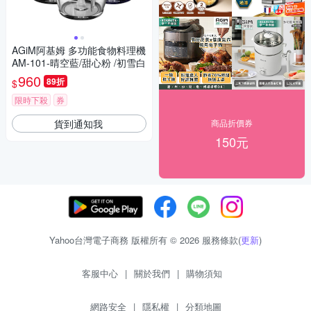
AGiM阿基姆 多功能食物料理機
AM-101-晴空藍/甜心粉 /初雪白
960
89折
$
限時下殺
券
貨到通知我
商品折價券
150元
Yahoo台灣電子商務 版權所有 © 2026 服務條款(
更新
)
客服中心
|
關於我們
|
購物須知
網路安全
|
隱私權
|
分類地圖