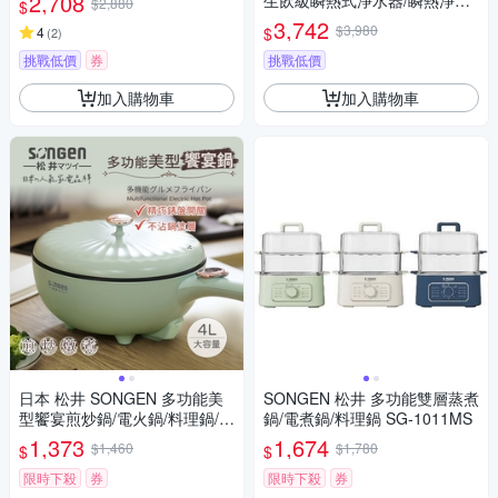
2,708
生飲級瞬熱式淨水器/瞬熱淨水
$2,880
$
飲水機/開飲機 IW-2701
3,742
$3,980
$
4
(
2
)
挑戰低價
券
挑戰低價
加入購物車
加入購物車
日本 松井 SONGEN 多功能美
SONGEN 松井 多功能雙層蒸煮
型饗宴煎炒鍋/電火鍋/料理鍋/電
鍋/電煮鍋/料理鍋 SG-1011MS
燉鍋/電煮鍋 SG-6023A
1,373
1,674
$1,460
$1,780
$
$
限時下殺
券
限時下殺
券