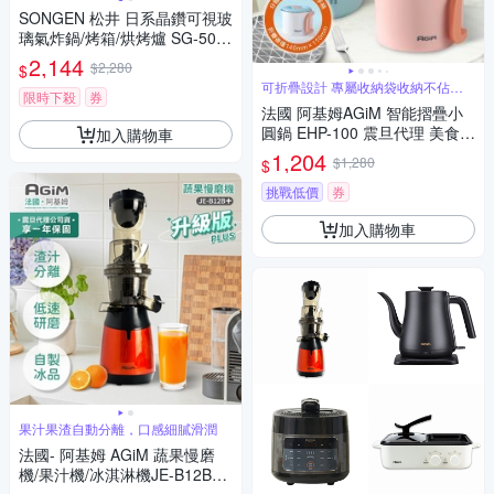
SONGEN 松井 日系晶鑽可視玻
璃氣炸鍋/烤箱/烘烤爐 SG-500
AF
2,144
$2,280
$
可折疊設計 專屬收納袋收納不佔空
限時下殺
券
間
法國 阿基姆AGiM 智能摺疊小
圓鍋 EHP-100 震旦代理 美食鍋
加入購物車
快煮鍋 電火鍋
1,204
$1,280
$
挑戰低價
券
加入購物車
果汁果渣自動分離，口感細膩滑潤
法國- 阿基姆 AGiM 蔬果慢磨
機/果汁機/冰淇淋機JE-B12B+P