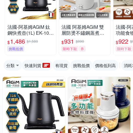
法國-阿基姆AGiM 鈦
法國 阿基姆AGiM 雙
法國-阿
鋼快煮壺(1L) EK-101
層防燙不鏽鋼蒸煮鍋
功能食物
6震旦代理 電煮壺 電
皓月白 EHP-150-WH
S升級版A
1,486
931
922
$1,580
$990
$
$
$
$
水壺
震旦代理 美食鍋 快煮
代理 絞
挑戰低價
限時下殺
券
限時下殺
鍋
分類
快速到貨
有現貨
挑戰低價
價格低到高
消耗