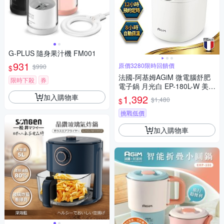
G-PLUS 隨身果汁機 FM001
931
原價3280限時回饋價
$990
$
法國-阿基姆AGiM 微電腦舒肥
限時下殺
券
電子鍋 月光白 EP-180L-W 美食
鍋 萬用鍋
加入購物車
1,392
$1,480
$
挑戰低價
加入購物車