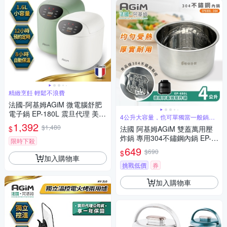
精緻烹飪 輕鬆不浪費
法國-阿基姆AGiM 微電腦舒肥
電子鍋 EP-180L 震旦代理 美食
4公升大容量，也可單獨當一般鍋具
鍋 萬用鍋
使用
1,392
$1,480
$
法國 阿基姆AGiM 雙蓋萬用壓
炸鍋 專用304不鏽鋼內鍋 EP-6
限時下殺
80L-304
649
$690
$
加入購物車
挑戰低價
券
加入購物車