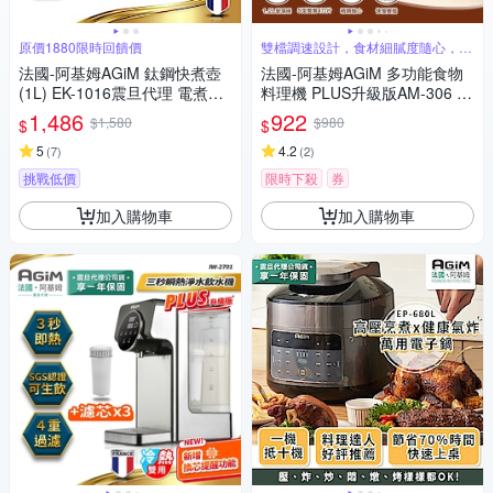
原價1880限時回饋價
雙檔調速設計，食材細膩度隨心，料
理更精準
法國-阿基姆AGiM 鈦鋼快煮壺
法國-阿基姆AGiM 多功能食物
(1L) EK-1016震旦代理 電煮壺
料理機 PLUS升級版AM-306 震
電水壺
旦代理 絞肉器 絞肉機
1,486
922
$1,580
$980
$
$
5
4.2
(
7
)
(
2
)
挑戰低價
限時下殺
券
加入購物車
加入購物車