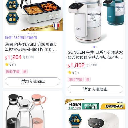
原價1980限時回饋價
法國-阿基姆AGiM 升級版獨立
溫控電火烤兩用爐 HY-310-WH
SONGEN 松井 日系可分離式水
震旦代理 電烤盤 電烤爐
1,204
$1,280
箱溫控玻璃電熱壺/熱水壺/快煮
$
壺/電水壺 SG-255HP
1,862
5
(
1
)
$1,980
$
限時下殺
券
5
(
1
)
限時下殺
券
加入購物車
加入購物車