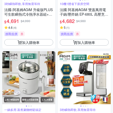
3秒瞬熱即飲,享用無需等待
10機1體省下廚房空間
法國-阿基姆AGiM 升級版PLUS
法國 阿基姆AGiM 雙蓋萬用電
可生飲瞬熱式冷熱淨水器組+3
子鍋/壓炸鍋 EP-680L 高壓烹煮
入濾芯/3秒瞬熱淨水飲水機/開
x健康氣炸 震旦代理
4,691
4,682
$4,990
$4,980
$
$
飲機 IW-2701
4.6
5
(
4
)
(
1
)
挑戰低價
券
挑戰低價
券
加入購物車
加入購物車
一鍋多用 蒸煮涮燉輕鬆搞定
3秒瞬熱即飲,享用無需等待