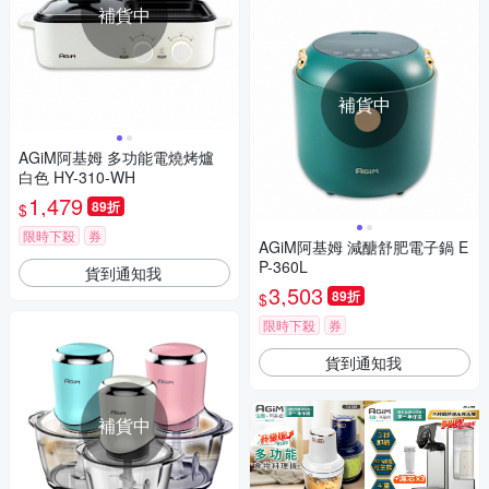
補貨中
補貨中
AGiM阿基姆 多功能電燒烤爐
白色 HY-310-WH
1,479
89折
$
限時下殺
券
AGiM阿基姆 減醣舒肥電子鍋 E
P-360L
貨到通知我
3,503
89折
$
限時下殺
券
貨到通知我
補貨中