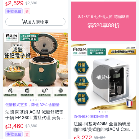
LUS升級版 豆漿機 汁渣分離
2,529
$2,690
$
挑戰低價
券
8/4~8/16 七夕情人節 滿額88折
加入購物車
滿520享88折
補貨中
低醣模式烹煮，降低 32% 含醣量
法國 阿基姆 AGiM 減醣舒肥電
原價4680限時回饋價
子鍋 EP-360L 震旦代理 美食鍋
萬用鍋
法國-阿基姆AGiM 全自動研磨
3,460
$3,680
$
咖啡機/美式咖啡機ACM-C280
挑戰低價
券
震旦代理
3,272
$3,480
$