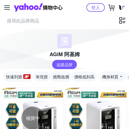
Yahoo購物中心
登入
AGiM 阿基姆
追蹤品牌
快速到貨
有現貨
挑戰低價
價格低到高
機身材質
補貨中