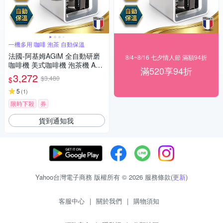
一機多用 咖啡 泡茶 自動保溫
法國-阿基姆AGiM 全自動研磨
8/4~8/16 七夕情人節 滿額94折
咖啡機 美式咖啡機 泡茶機 AC
滿520享94折
M-C280
3,272
$3,480
$
5
(
1
)
限時下殺
券
貨到通知我
Yahoo台灣電子商務 版權所有 © 2026 服務條款(
更新
)
客服中心
|
關於我們
|
購物須知