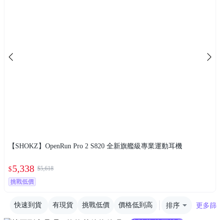
【SHOKZ】OpenRun Pro 2 S820 全新旗艦級專業運動耳機
5,338
$5,618
$
挑戰低價
快速到貨
有現貨
挑戰低價
價格低到高
排序
更多篩