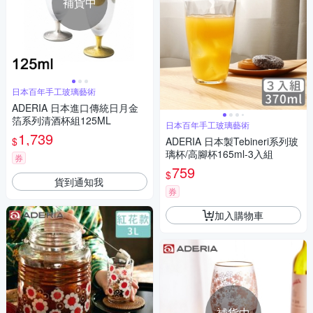
補貨中
日本百年手工玻璃藝術
ADERIA 日本進口傳統日月金
箔系列清酒杯組125ML
日本百年手工玻璃藝術
1,739
$
ADERIA 日本製Tebineri系列玻
璃杯/高腳杯165ml-3入組
券
759
$
貨到通知我
券
加入購物車
補貨中