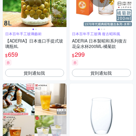
日本百年手工玻璃藝術
日本百年手工玻璃 復古昭和風
【ADERIA】日本進口手提式玻
ADERIA 日本製昭和系列復古
璃瓶8L
花朵水杯200ML-橘菊款
659
299
$
$
券
券
貨到通知我
貨到通知我