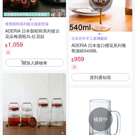
懷舊昭和系列復古風新登場
ADERIA 日本製昭和系列復古
花朵梅酒瓶3L-紅花款
日本百年手工玻璃藝術
1,059
$
ADERIA 日本進口櫻花系列葡
萄酒杯540ML
券
959
$
加入購物車
券
貨到通知我
補貨中