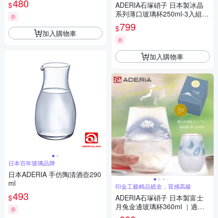
480
$
ADERIA石塚硝子 日本製冰晶
系列薄口玻璃杯250ml-3入組｜
券
啤酒杯 水杯 威士忌杯 涼花系列
799
$
日本進口 質感餐具 過年送禮
加入購物車
券
加入購物車
日本百年玻璃品牌
日本ADERIA 手仿陶清酒壺290
ml
印金工藝精品紙盒，質感高級
493
$
ADERIA石塚硝子 日本製富士
月兔金邊玻璃杯360ml ｜過年
券
送禮 富士山 水杯 飲料杯 禮盒