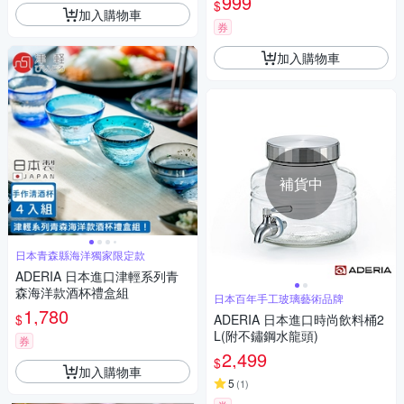
999
$
裝
加入購物車
券
加入購物車
補貨中
日本青森縣海洋獨家限定款
ADERIA 日本進口津輕系列青
森海洋款酒杯禮盒組
日本百年手工玻璃藝術品牌
1,780
$
ADERIA 日本進口時尚飲料桶2
L(附不鏽鋼水龍頭)
券
2,499
$
加入購物車
5
(
1
)