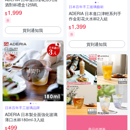
酒對杯禮盒125ML
日本百年手工玻璃藝術
1,999
$
ADERIA 日本進口津輕系列手
作金彩花火水杯2入組
券
1,399
$
貨到通知我
券
貨到通知我
補貨中
日本百年手工玻璃品牌
ADERIA 日本製全面強化玻璃
薄口水杯180ml-3入組
499
$
商品折價券