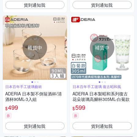
貨到通知我
貨到通知我
補貨中
補貨中
日本百年手工玻璃藝術
日本百年手工玻璃 復古昭和風
ADERIA 日本製不倒翁酒杯/清
ADERIA 日本製昭和系列復古
酒杯90ML-3入組
花朵玻璃高腳杯305ML-白菊款
499
599
$
$
券
券
貨到通知我
貨到通知我