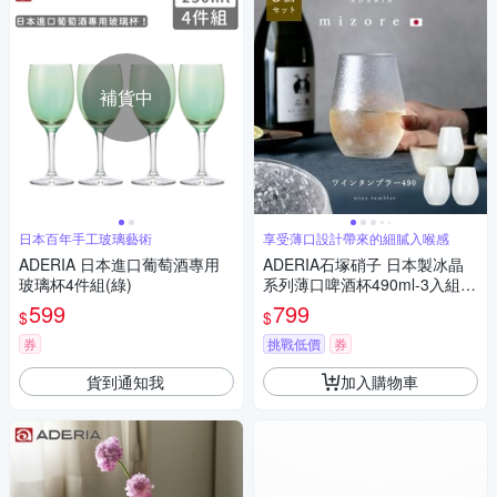
補貨中
日本百年手工玻璃藝術
享受薄口設計帶來的細膩入喉感
ADERIA 日本進口葡萄酒專用
ADERIA石塚硝子 日本製冰晶
玻璃杯4件組(綠)
系列薄口啤酒杯490ml-3入組｜
威士忌杯 啤酒杯 薄口杯 涼花
599
799
$
$
過年送禮 日本進口
券
挑戰低價
券
貨到通知我
加入購物車