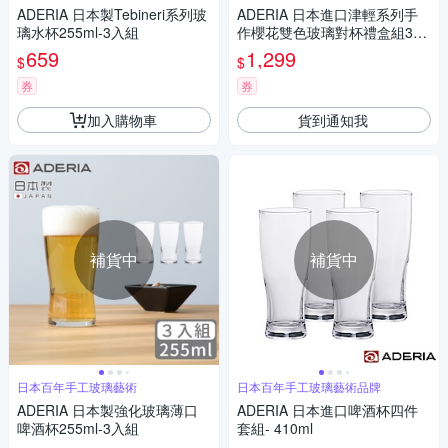
ADERIA 日本製Tebineri系列玻
ADERIA 日本進口津輕系列手
璃水杯255ml-3入組
作櫻花雙色玻璃對杯禮盒組320
ML
659
1,299
$
$
券
券
加入購物車
貨到通知我
補貨中
補貨中
日本百年手工玻璃藝術
日本百年手工玻璃藝術品牌
ADERIA 日本製強化玻璃薄口
ADERIA 日本進口啤酒杯四件
啤酒杯255ml-3入組
套組- 410ml