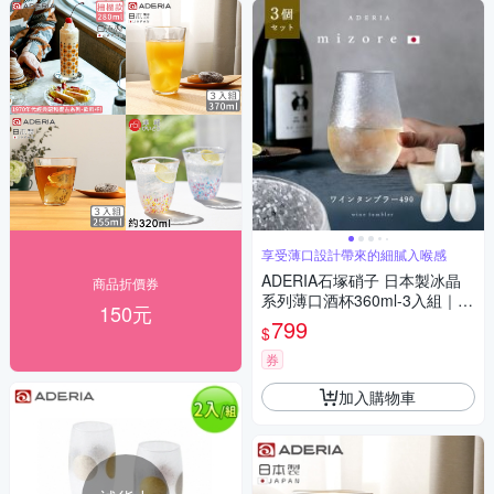
享受薄口設計帶來的細膩入喉感
ADERIA石塚硝子 日本製冰晶
商品折價券
系列薄口酒杯360ml-3入組｜威
150元
士忌杯 啤酒杯 薄口杯 涼花 過
799
$
年送禮 日本進口
券
加入購物車