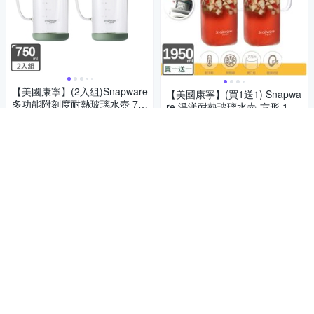
【美國康寧】(2入組)Snapware
【美國康寧】(買1送1) Snapwa
多功能附刻度耐熱玻璃水壺 75
re 淨漾耐熱玻璃水壺-方形 195
0ml(油壺/茶壺/調味罐/咖啡壺)
690
0ml
888
$
$
4.9
(
11
)
4.8
(
26
)
總銷量>100
券
券
加入購物車
加入購物車