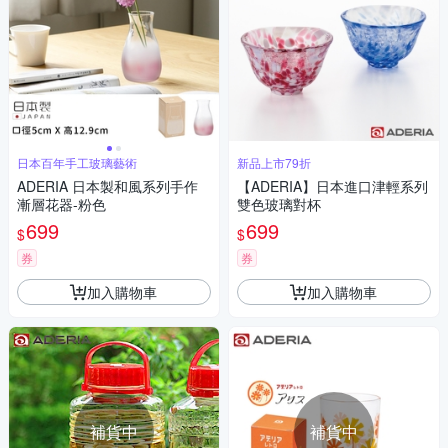
日本百年手工玻璃藝術
新品上市79折
ADERIA 日本製和風系列手作
【ADERIA】日本進口津輕系列
漸層花器-粉色
雙色玻璃對杯
699
699
$
$
券
券
加入購物車
加入購物車
補貨中
補貨中