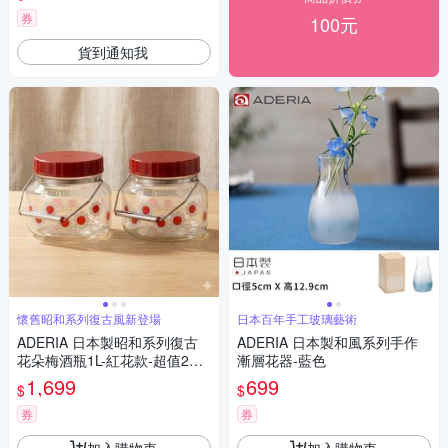
券
100元
貨到通知我
懷舊昭和系列復古風新登場
日本百年手工玻璃藝術
ADERIA 日本製昭和系列復古
ADERIA 日本製和風系列手作
花朵梅酒瓶1L-紅花款-超值2入
漸層花器-藍色
組
1,699
699
$
$
券
券
加入購物車
加入購物車