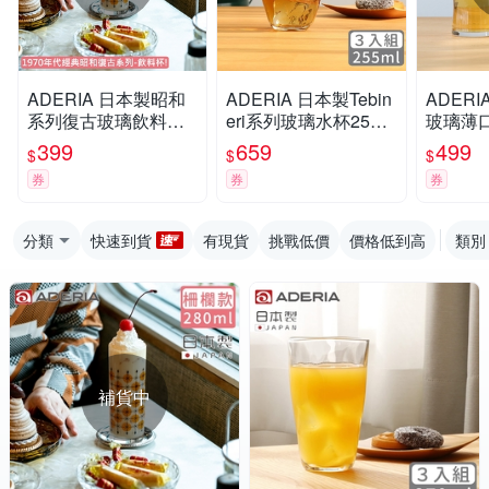
ADERIA 日本製昭和
ADERIA 日本製Tebin
ADER
系列復古玻璃飲料杯2
eri系列玻璃水杯255m
玻璃薄口
80ML-柵欄款
l-3入組
-3入組
399
659
499
$
$
$
券
券
券
分類
快速到貨
有現貨
挑戰低價
價格低到高
類別
補貨中