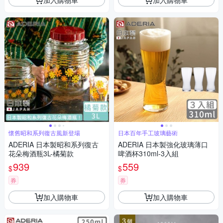
懷舊昭和系列復古風新登場
日本百年手工玻璃藝術
ADERIA 日本製昭和系列復古
ADERIA 日本製強化玻璃薄口
花朵梅酒瓶3L-橘菊款
啤酒杯310ml-3入組
939
559
$
$
券
券
加入購物車
加入購物車