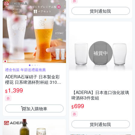
券
貨到通知我
補貨中
禮盒包裝 年節送禮最推薦
ADERIA石塚硝子 日本製金彩
櫻花 日系啤酒杯對杯組 310ml
｜過年送禮 高杯 禮盒裝
1,399
$
【ADERIA】日本進口強化玻璃
啤酒杯3件套組
券
699
$
加入購物車
券
貨到通知我