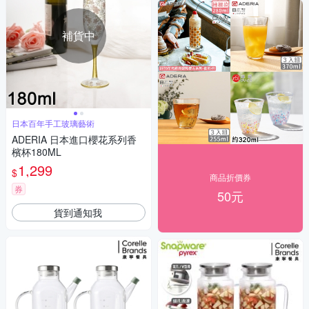
補貨中
日本百年手工玻璃藝術
ADERIA 日本進口櫻花系列香
檳杯180ML
1,299
$
商品折價券
券
50元
貨到通知我