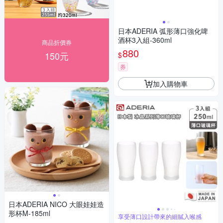
日本ADERIA 弧形薄口強化啤
酒杯3入組-360ml
商品折價券
880
150元
$
券
加入購物車
日本ADERIA NICO 大眼娃娃造
形杯M-185ml
享受薄口設計帶來的細膩入喉感