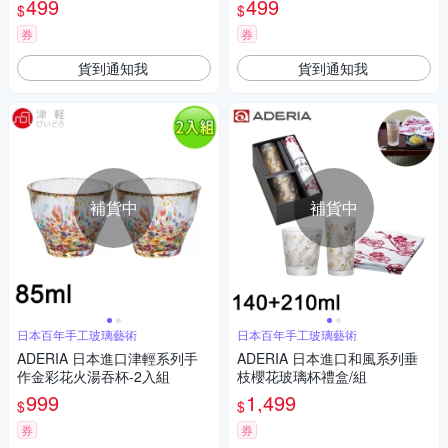
499
499
$
$
券
券
貨到通知我
貨到通知我
補貨中
補貨中
日本百年手工玻璃藝術
日本百年手工玻璃藝術
ADERIA 日本進口津輕系列手
ADERIA 日本進口和風系列垂
作金彩花火湯吞杯-2入組
枝櫻花玻璃杯禮盒/組
999
1,499
$
$
券
券