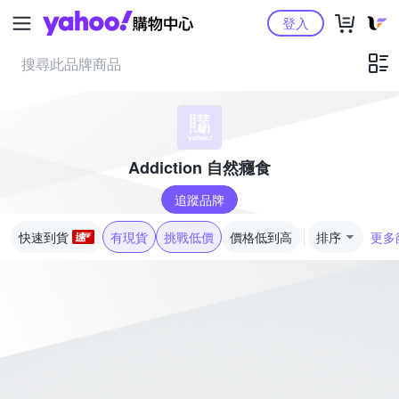
Yahoo購物中心
登入
Addiction 自然癮食
追蹤品牌
快速到貨
有現貨
挑戰低價
價格低到高
排序
更多