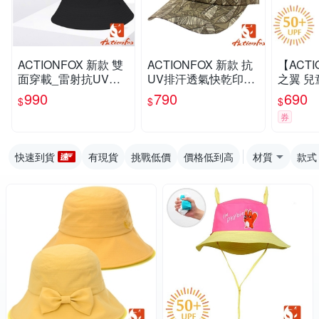
ACTIONFOX 新款 雙
ACTIONFOX 新款 抗
【ACT
面穿載_雷射抗UV透
UV排汗透氣快乾印花
之翼 兒
氣快乾遮陽帽UPF50
棒球帽UPF50+.遮陽
V透氣遮
990
790
690
$
$
$
+中盤帽.漁夫帽.圓盤
帽.運動帽.軍帽_夾花
中盤帽.漁
券
帽_黑色
叢林
799 
快速到貨
有現貨
挑戰低價
價格低到高
材質
款式