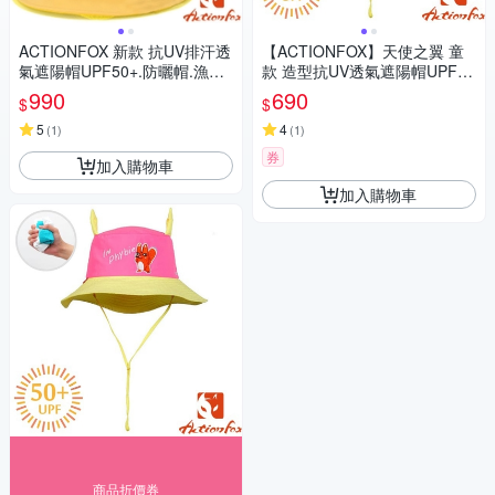
ACTIONFOX 新款 抗UV排汗透
【ACTIONFOX】天使之翼 童
氣遮陽帽UPF50+.防曬帽.漁夫
款 造型抗UV透氣遮陽帽UPF50
帽_芥末黃
+.中盤帽.休閒帽_631-4801 螢
990
690
$
$
光粉
5
4
(
1
)
(
1
)
券
加入購物車
加入購物車
商品折價券