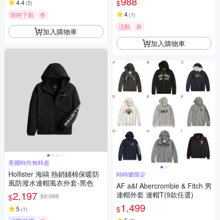
988
$
4.4
(
5
)
4
限時下殺
券
(
1
)
活動
券
加入購物車
加入購物車
美國時尚無時差
Hollister 海鷗 熱銷鋪棉保暖防
時時樂限定
風防潑水連帽風衣外套-黑色
AF a&f Abercrombie & Fitch 男
2,197
連帽外套 連帽T(9款任選)
$2,388
$
1,499
$
5
(
1
)