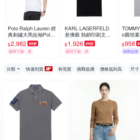
Polo Ralph Lauren 經
KARL LAGERFELD
TOMM
典刺繡大馬短袖Polo
老佛爺 熱銷印刷文字
o圓領素
衫-白色
純棉圖案短袖T恤-黑
色
2,982
1,926
958
89折
89折
$
$
$
色
限時下殺
券
限時下殺
券
挑戰低價
分類
快速到貨
有現貨
挑戰低價
價格低到高
尺寸