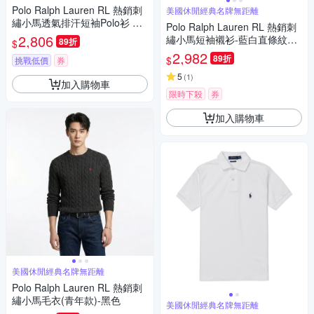
Polo Ralph Lauren RL 熱銷刺
美國休閒經典名牌無距離
繡小馬透氣排汗短袖Polo衫 上
Polo Ralph Lauren RL 熱銷刺
衣-深灰色
2,806
繡小馬短袖襯衫-藍白直條紋色
89折
$
(泡泡紗)
2,982
89折
$
挑戰低價
券
5
(
1
)
加入購物車
限時下殺
券
加入購物車
美國休閒經典名牌無距離
Polo Ralph Lauren RL 熱銷刺
繡小馬毛衣(青年款)-黑色
美國休閒經典名牌無距離