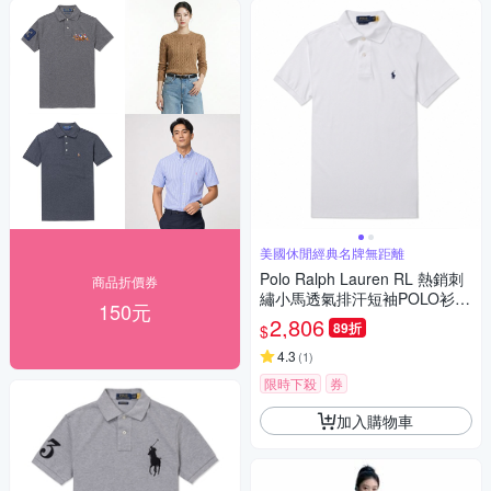
美國休閒經典名牌無距離
Polo Ralph Lauren RL 熱銷刺
商品折價券
繡小馬透氣排汗短袖POLO衫(C
150元
USTOM SLIM FIT)-白色
2,806
89折
$
4.3
(
1
)
限時下殺
券
加入購物車