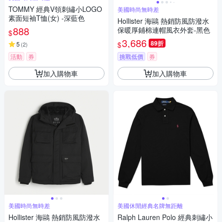
TOMMY 經典V領刺繡小LOGO
美國時尚無時差
素面短袖T恤(女) -深藍色
Hollister 海鷗 熱銷防風防潑水
888
保暖厚鋪棉連帽風衣外套-黑色
$
3,686
89折
$
5
(
2
)
活動
券
挑戰低價
券
加入購物車
加入購物車
美國時尚無時差
美國休閒經典名牌無距離
Hollister 海鷗 熱銷防風防潑水
Ralph Lauren Polo 經典刺繡小