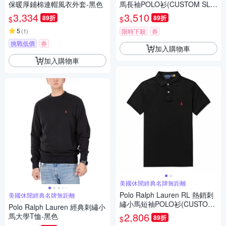
保暖厚鋪棉連帽風衣外套-黑色
馬長袖POLO衫(CUSTOM SLI
M FIT)-黑色
3,334
3,510
89折
89折
$
$
5
(
1
)
限時下殺
券
挑戰低價
券
加入購物車
加入購物車
美國休閒經典名牌無距離
Polo Ralph Lauren RL 熱銷刺
美國休閒經典名牌無距離
繡小馬短袖POLO衫(CUSTOM
Polo Ralph Lauren 經典刺繡小
SLIM FIT)-黑色
2,806
馬大學T恤-黑色
89折
$