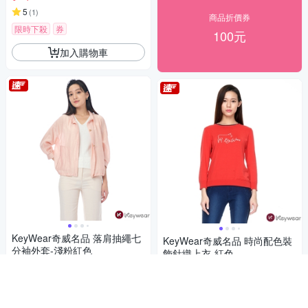
5
(
1
)
商品折價券
限時下殺
券
100元
加入購物車
KeyWear奇威名品 落肩抽繩七
KeyWear奇威名品 時尚配色裝
分袖外套-淺粉紅色
飾針織上衣-紅色
747
780
6折
$
6折
$
限時下殺
券
4.7
(
3
)
挑戰低價
券