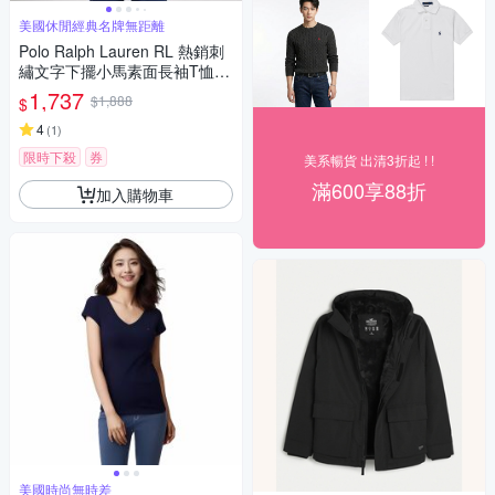
美國休閒經典名牌無距離
Polo Ralph Lauren RL 熱銷刺
繡文字下擺小馬素面長袖T恤-
白色
1,737
$1,888
$
4
(
1
)
限時下殺
券
美系暢貨 出清3折起 ! !
滿600享88折
加入購物車
美國時尚無時差