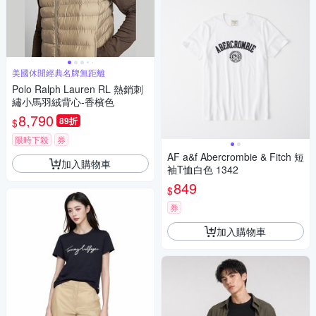
美國休閒經典名牌無距離
Polo Ralph Lauren RL 熱銷刺
繡小馬羽絨背心-香檳色
8,790
89折
$
限時下殺
券
AF a&f Abercrombie & Fitch 短
加入購物車
袖T恤白色 1342
849
$
券
加入購物車