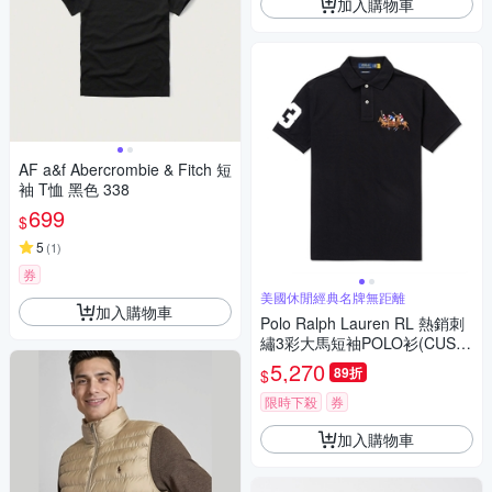
加入購物車
AF a&f Abercrombie & Fitch 短
袖 T恤 黑色 338
699
$
5
(
1
)
券
美國休閒經典名牌無距離
加入購物車
Polo Ralph Lauren RL 熱銷刺
繡3彩大馬短袖POLO衫(CUST
OM SLIM FIT)-黑色
5,270
89折
$
限時下殺
券
加入購物車