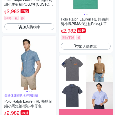
繡小馬短袖POLO衫(CUSTOM
SLIM FIT)-灰色
2,982
89折
$
限時下殺
券
Polo Ralph Lauren RL 熱銷刺
繡小馬PIMA棉短袖Polo衫-草綠
加入購物車
色(CLASSIC FIT)
2,982
89折
$
限時下殺
券
加入購物車
美國休閒經典名牌無距離
Polo Ralph Lauren RL 熱銷刺
繡小馬短袖襯衫-牛仔色
2,982
89折
$