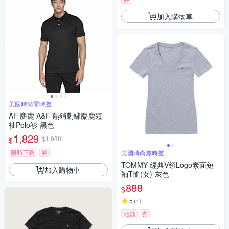
加入購物車
美國時尚零時差
AF 麋鹿 A&F 熱銷刺繡麋鹿短
袖Polo衫-黑色
1,829
$1,988
$
限時下殺
券
美國時尚無時差
TOMMY 經典V領Logo素面短
加入購物車
袖T恤(女)-灰色
888
$
5
(
1
)
活動
券