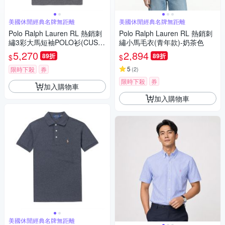
美國休閒經典名牌無距離
美國休閒經典名牌無距離
Polo Ralph Lauren RL 熱銷刺
Polo Ralph Lauren RL 熱銷刺
繡3彩大馬短袖POLO衫(CUST
繡小馬毛衣(青年款)-奶茶色
OM SLIM FIT)-鐵灰色
5,270
2,894
89折
89折
$
$
5
限時下殺
券
(
2
)
限時下殺
券
加入購物車
加入購物車
美國休閒經典名牌無距離