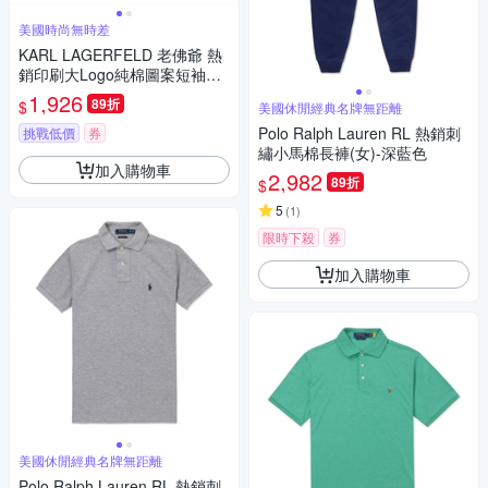
美國時尚無時差
KARL LAGERFELD 老佛爺 熱
銷印刷大Logo純棉圖案短袖T
恤-白色
1,926
89折
$
美國休閒經典名牌無距離
Polo Ralph Lauren RL 熱銷刺
挑戰低價
券
繡小馬棉長褲(女)-深藍色
加入購物車
2,982
89折
$
5
(
1
)
限時下殺
券
加入購物車
美國休閒經典名牌無距離
Polo Ralph Lauren RL 熱銷刺