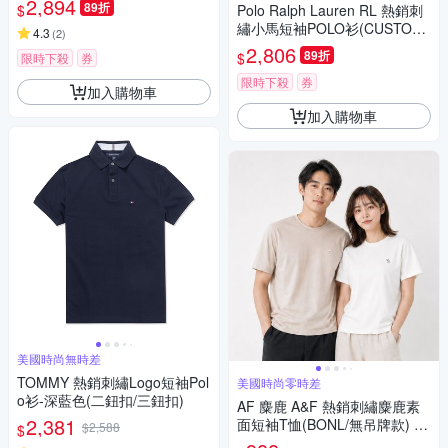
2,894
89折
$
Polo Ralph Lauren RL 熱銷刺
繡小馬短袖POLO衫(CUSTOM
4.3
(
2
)
SLIM FIT)-白色
2,806
89折
$
限時下殺
券
限時下殺
券
加入購物車
加入購物車
美國時尚無時差
TOMMY 熱銷刺繡Logo短袖Pol
美國時尚零時差
o衫-深藍色(二鈕扣/三鈕扣)
AF 麋鹿 A&F 熱銷刺繡麋鹿素
2,381
面短袖T恤(BONL/無吊牌款) 上
$2,588
$
衣-多色選