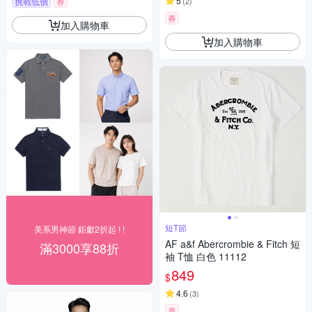
5
挑戰低價
券
(
2
)
券
加入購物車
加入購物車
短T節
美系男神節 鉅獻2折起 ! !
AF a&f Abercrombie & Fitch 短
滿3000享88折
袖 T恤 白色 11112
849
$
4.6
(
3
)
券