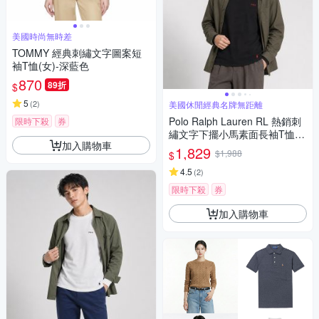
美國時尚無時差
TOMMY 經典刺繡文字圖案短
袖T恤(女)-深藍色
870
89折
$
5
(
2
)
美國休閒經典名牌無距離
Polo Ralph Lauren RL 熱銷刺
限時下殺
券
繡文字下擺小馬素面長袖T恤-
加入購物車
黑色
1,829
$1,988
$
4.5
(
2
)
限時下殺
券
加入購物車