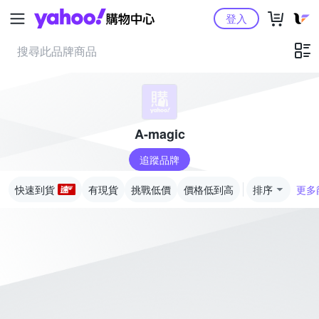
Yahoo購物中心
登入
A-magic
追蹤品牌
快速到貨
有現貨
挑戰低價
價格低到高
排序
更多