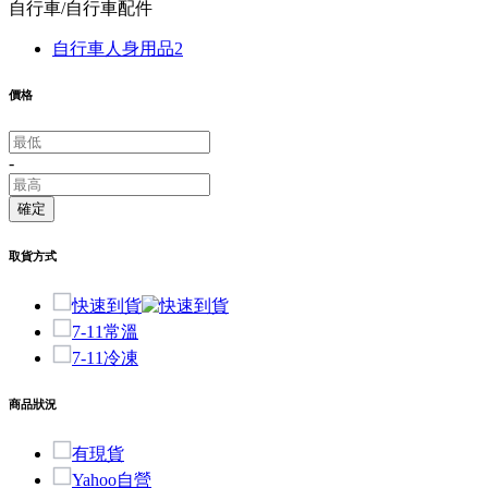
自行車/自行車配件
自行車人身用品
2
價格
-
確定
取貨方式
快速到貨
7-11常溫
7-11冷凍
商品狀況
有現貨
Yahoo自營