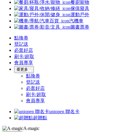
餐廚寵物
傢俱寢具
運動戶外
汽機車
圖書票券
點換券
登記送
必逛好店
刷卡/超取
會員專享
看更多
點換券
登記送
必逛好店
刷卡/超取
會員專享
uniopen 聯名卡
超贈點
A-magic