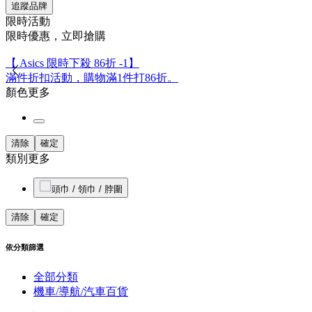
追蹤品牌
限時活動
限時優惠，立即搶購
【 Asics 限時下殺 86折 -1】
滿件折扣活動，購物滿1件打86折。
顏色
更多
清除
確定
類別
更多
頭巾 / 領巾 / 脖圍
清除
確定
依分類篩選
全部分類
機車/導航/汽車百貨