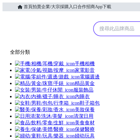
首頁
拍賣
企業/大宗採購入口
合作招商
App下載
Yahoo購物中心
全部分類
手機相機
家電影音
電腦週邊
精品黃金
服裝飾品
內睡衣
鞋子箱包
美妝保養
清潔日用
美食食材
保健醫療
婦幼玩具