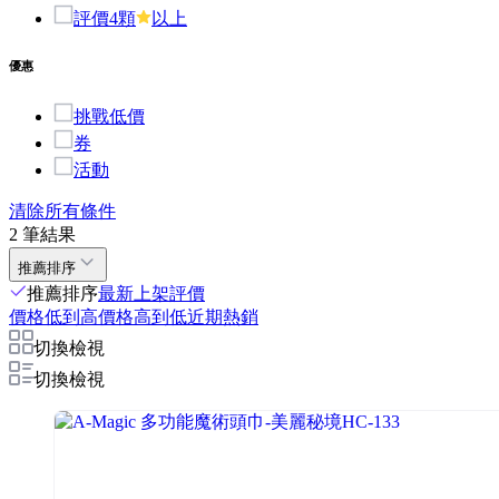
評價4顆
以上
優惠
挑戰低價
券
活動
清除所有條件
2 筆結果
推薦排序
推薦排序
最新上架
評價
價格低到高
價格高到低
近期熱銷
切換檢視
切換檢視