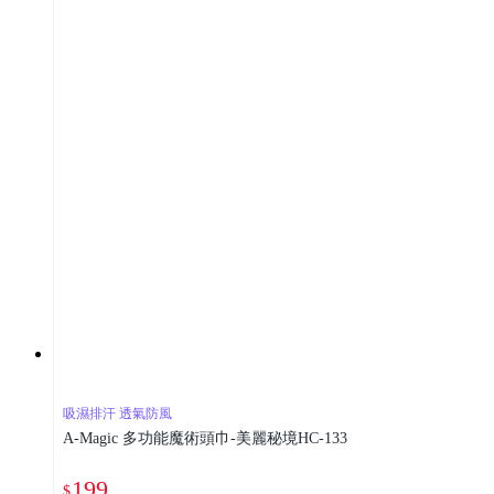
吸濕排汗 透氣防風
A-Magic 多功能魔術頭巾-美麗秘境HC-133
199
$