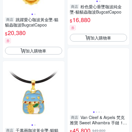
粉色愛心垂墜咖波純金
商店
墜-貓貓蟲咖波BugcatCapoo
16,880
跳躍愛心咖波黃金墜-貓
商店
$
貓蟲咖波BugcatCapoo
券
20,380
$
加入購物車
券
加入購物車
Van Cleef & Arpels 梵克
商店
雅寶 Sweet Alhambra 手鏈 18
K黃金 珍珠母貝 無鷹標 VCARF
45,800
千萬兩咖波黃金墜-貓貓
商店
$49,800
$