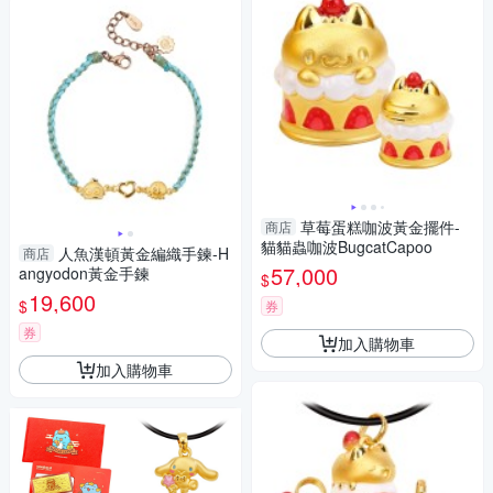
草莓蛋糕咖波黃金擺件-
商店
貓貓蟲咖波BugcatCapoo
人魚漢頓黃金編織手鍊-H
商店
57,000
angyodon黃金手鍊
$
19,600
$
券
券
加入購物車
加入購物車