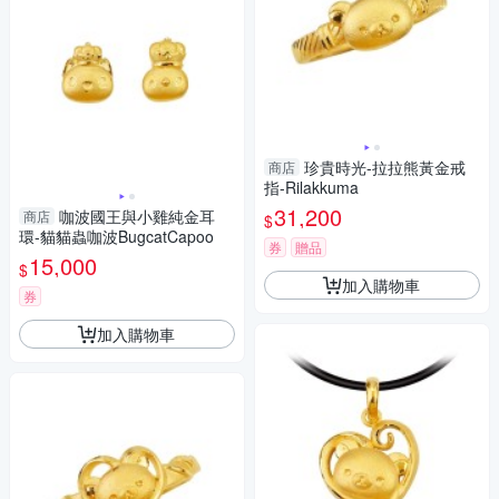
珍貴時光-拉拉熊黃金戒
商店
指-Rilakkuma
31,200
咖波國王與小雞純金耳
商店
$
環-貓貓蟲咖波BugcatCapoo
券
贈品
15,000
$
加入購物車
券
加入購物車