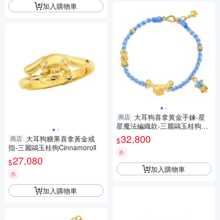
加入購物車
大耳狗喜拿黃金手鍊-星
商店
星魔法編織款-三麗鷗玉桂狗Cin
namoroll
32,800
大耳狗糖果喜拿黃金戒
商店
$
指-三麗鷗玉桂狗Cinnamoroll
券
27,080
$
加入購物車
券
加入購物車