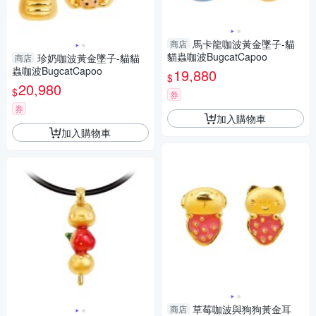
馬卡龍咖波黃金墜子-貓
商店
貓蟲咖波BugcatCapoo
珍奶咖波黃金墜子-貓貓
商店
蟲咖波BugcatCapoo
19,880
$
20,980
$
券
券
加入購物車
加入購物車
草莓咖波與狗狗黃金耳
商店