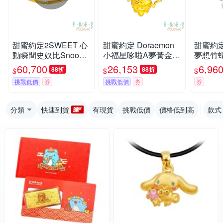
甜蜜約定2SWEET 心
甜蜜約定 Doraemon
甜蜜約定 
動瞬間史奴比Snoopy
小福星哆啦A夢黃金項
夢想竹
黃金手鍊-B款
鍊
銀項鍊
60,700
26,153
6,96
88折
88折
$
$
$
挑戰低價
券
挑戰低價
券
券
分類
快速到貨
有現貨
挑戰低價
價格低到高
款式