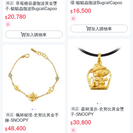
環-貓貓蟲咖波BugcatCapoo
草莓糖葫蘆咖波黃金墜
商店
子-貓貓蟲咖波BugcatCapoo
16,500
$
20,780
$
券
券
加入購物車
加入購物車
森林漫步-史努比黃金墜
商店
子-SNOOPY
楓林秘境-史努比黃金手
商店
鍊-SNOOPY
30,800
$
48,400
$
券