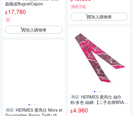
68800 【二手名牌BRAND OF
蟲咖波BugcatCapoo
F】
限時下殺
17,780
$
加入購物車
券
加入購物車
HERMES 愛馬仕 絲巾
商店
粉/多色 絲綢 【二手名牌BRAN
D OFF】
4,980
HERMES 愛馬仕 Mors et
商店
$
Gourmettes Remix Twilly 絲巾
活動
粉紅色/多色 絲綢 【二手名牌B
4,980
$
RAND OFF】
加入購物車
活動