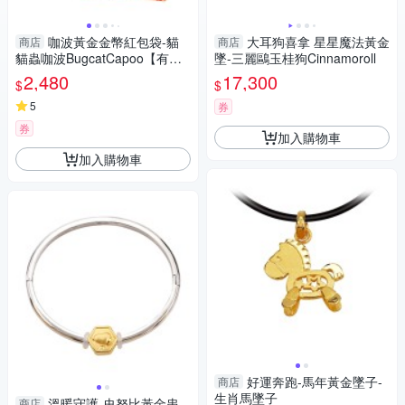
咖波黃金金幣紅包袋-貓
大耳狗喜拿 星星魔法黃金
商店
商店
貓蟲咖波BugcatCapoo【有現
墜-三麗鷗玉桂狗Cinnamoroll
貨】
2,480
17,300
$
$
5
券
券
加入購物車
加入購物車
好運奔跑-馬年黃金墜子-
商店
生肖馬墜子
溫暖守護-史努比黃金串
商店