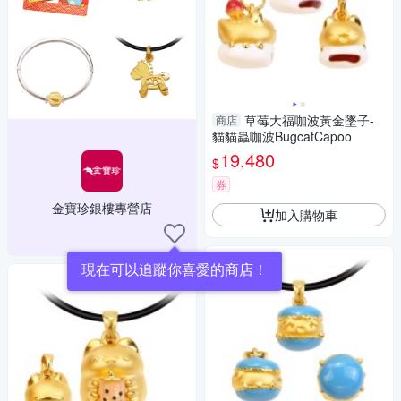
草莓大福咖波黃金墜子-
商店
貓貓蟲咖波BugcatCapoo
19,480
$
券
金寶珍銀樓專營店
加入購物車
現在可以追蹤你喜愛的商店！