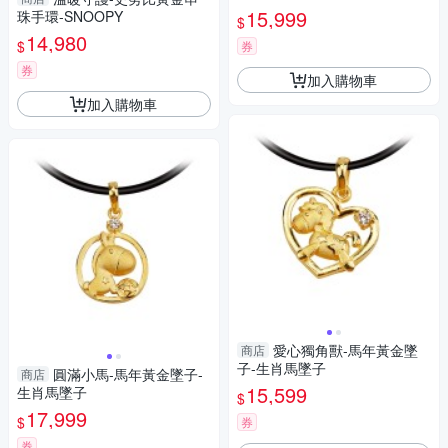
15,999
珠手環-SNOOPY
$
14,980
$
券
券
加入購物車
加入購物車
愛心獨角獸-馬年黃金墜
商店
子-生肖馬墜子
圓滿小馬-馬年黃金墜子-
商店
15,599
生肖馬墜子
$
17,999
$
券
券