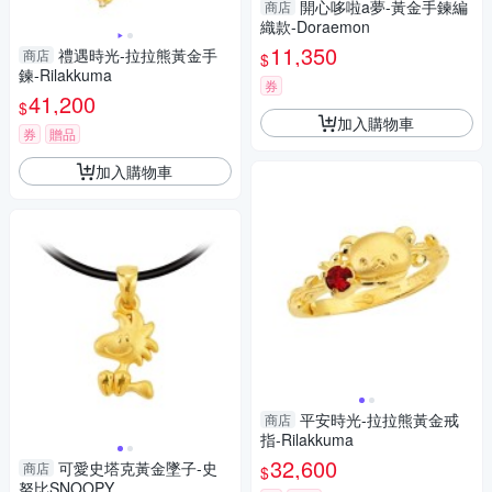
開心哆啦a夢-黃金手鍊編
商店
織款-Doraemon
11,350
禮遇時光-拉拉熊黃金手
商店
$
鍊-Rilakkuma
券
41,200
$
加入購物車
券
贈品
加入購物車
平安時光-拉拉熊黃金戒
商店
指-Rilakkuma
32,600
可愛史塔克黃金墜子-史
商店
$
努比SNOOPY