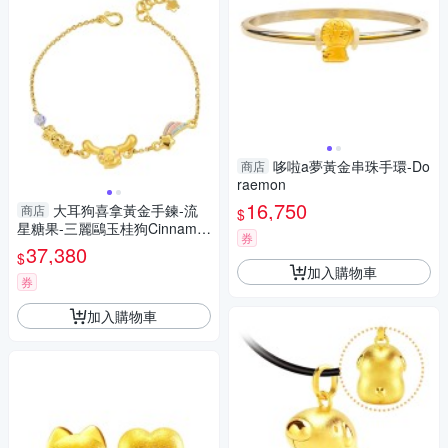
哆啦a夢黃金串珠手環-Do
商店
raemon
16,750
大耳狗喜拿黃金手鍊-流
商店
$
星糖果-三麗鷗玉桂狗Cinnamor
券
oll
37,380
$
加入購物車
券
加入購物車