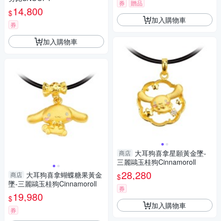
券
贈品
14,800
$
加入購物車
券
加入購物車
大耳狗喜拿星願黃金墜-
商店
三麗鷗玉桂狗Cinnamoroll
28,280
大耳狗喜拿蝴蝶糖果黃金
商店
$
墜-三麗鷗玉桂狗Cinnamoroll
券
19,980
$
加入購物車
券