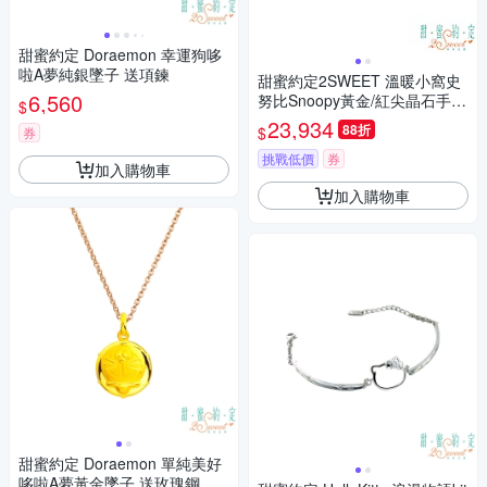
甜蜜約定 Doraemon 幸運狗哆
啦A夢純銀墜子 送項鍊
甜蜜約定2SWEET 溫暖小窩史
6,560
努比Snoopy黃金/紅尖晶石手
$
鍊-雙鍊款
23,934
88折
$
券
挑戰低價
券
加入購物車
加入購物車
甜蜜約定 Doraemon 單純美好
哆啦A夢黃金墜子 送玫瑰鋼項