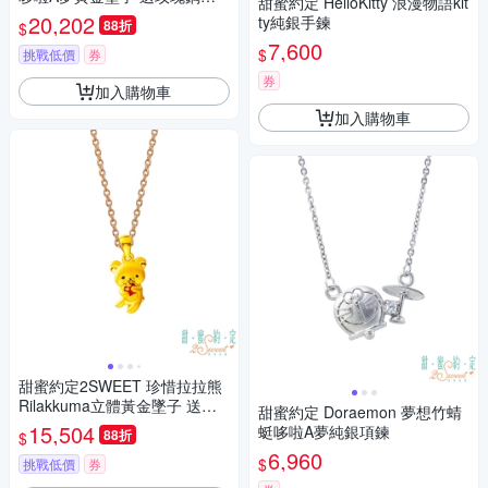
甜蜜約定 HelloKitty 浪漫物語kit
鍊
20,202
ty純銀手鍊
88折
$
7,600
$
挑戰低價
券
券
加入購物車
加入購物車
甜蜜約定2SWEET 珍惜拉拉熊
Rilakkuma立體黃金墜子 送項
甜蜜約定 Doraemon 夢想竹蜻
鍊
15,504
蜓哆啦A夢純銀項鍊
88折
$
6,960
$
挑戰低價
券