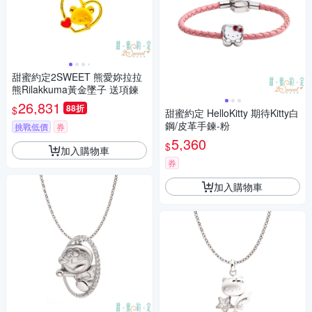
甜蜜約定2SWEET 熊愛妳拉拉
熊Rilakkuma黃金墜子 送項鍊
26,831
88折
$
甜蜜約定 HelloKitty 期待Kitty白
鋼/皮革手鍊-粉
挑戰低價
券
5,360
$
加入購物車
券
加入購物車