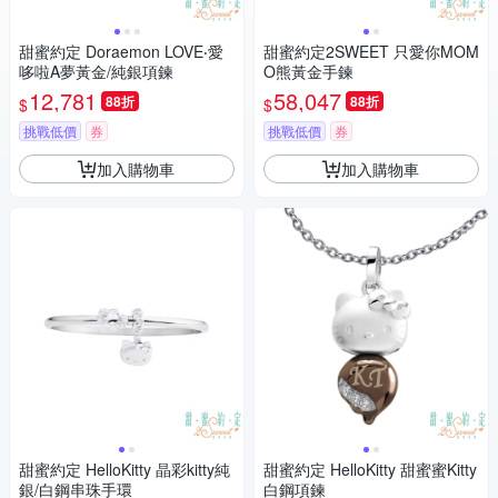
甜蜜約定 Doraemon LOVE‧愛
甜蜜約定2SWEET 只愛你MOM
哆啦A夢黃金/純銀項鍊
O熊黃金手鍊
12,781
58,047
88折
88折
$
$
挑戰低價
券
挑戰低價
券
加入購物車
加入購物車
甜蜜約定 HelloKitty 晶彩kitty純
甜蜜約定 HelloKitty 甜蜜蜜Kitty
銀/白鋼串珠手環
白鋼項鍊