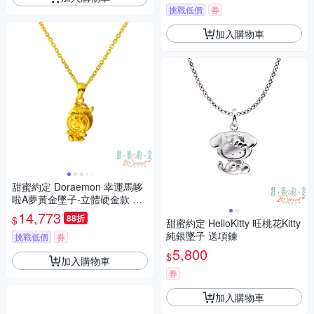
挑戰低價
券
加入購物車
甜蜜約定 Doraemon 幸運馬哆
啦A夢黃金墜子-立體硬金款 送
項鍊
14,773
88折
$
甜蜜約定 HelloKitty 旺桃花Kitty
純銀墜子 送項鍊
挑戰低價
券
5,800
$
加入購物車
券
加入購物車