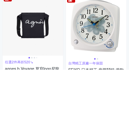
任選2件再折520↘
台灣精工原廠一年保固
agnes b.Voyage 草寫logo尼龍
SEIKO 日本精工 音樂鬧鐘 滑動
斜背包(黑色)
式秒針 靜音鬧鐘(QHP012W)1
2,500
3X12cm
1,559
$
88折
$
活動
限時下殺
券
加入購物車
加入購物車