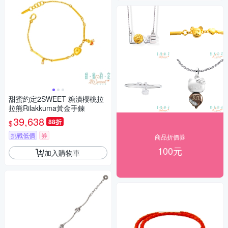
甜蜜約定2SWEET 糖漬櫻桃拉
拉熊Rilakkuma黃金手鍊
39,638
88折
$
挑戰低價
券
商品折價券
100元
加入購物車