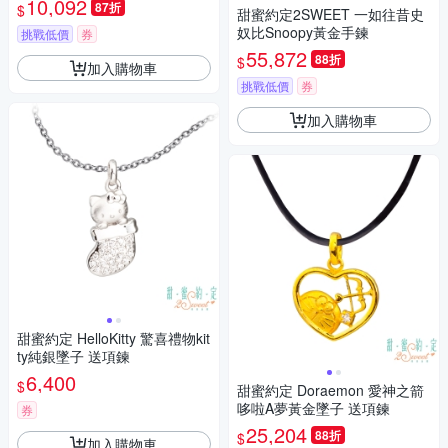
10,092
87折
$
甜蜜約定2SWEET 一如往昔史
奴比Snoopy黃金手鍊
挑戰低價
券
55,872
88折
$
加入購物車
挑戰低價
券
加入購物車
甜蜜約定 HelloKitty 驚喜禮物kit
ty純銀墜子 送項鍊
6,400
$
甜蜜約定 Doraemon 愛神之箭
哆啦A夢黃金墜子 送項鍊
券
25,204
88折
$
加入購物車