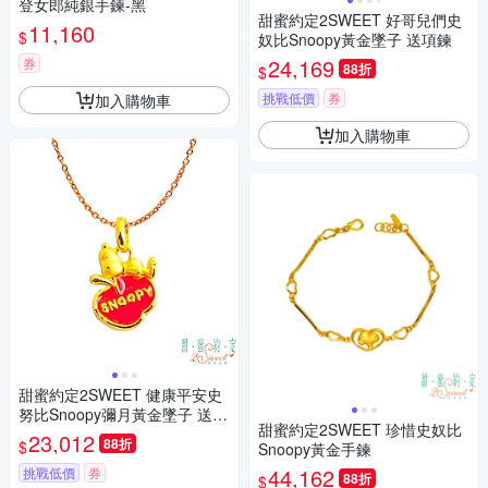
登女郎純銀手鍊-黑
甜蜜約定2SWEET 好哥兒們史
11,160
$
奴比Snoopy黃金墜子 送項鍊
24,169
券
88折
$
挑戰低價
券
加入購物車
加入購物車
甜蜜約定2SWEET 健康平安史
努比Snoopy彌月黃金墜子 送項
甜蜜約定2SWEET 珍惜史奴比
鍊
23,012
88折
$
Snoopy黃金手鍊
44,162
挑戰低價
券
88折
$