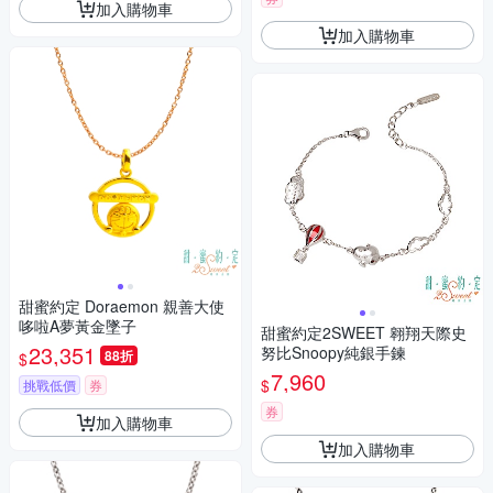
加入購物車
加入購物車
甜蜜約定 Doraemon 親善大使
哆啦A夢黃金墜子
甜蜜約定2SWEET 翱翔天際史
23,351
努比Snoopy純銀手鍊
88折
$
7,960
$
挑戰低價
券
券
加入購物車
加入購物車