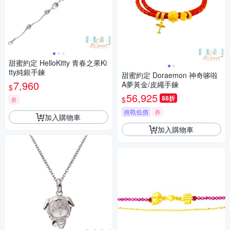
甜蜜約定 HelloKitty 青春之果Ki
tty純銀手鍊
甜蜜約定 Doraemon 神奇哆啦
7,960
A夢黃金/皮繩手鍊
$
56,925
88折
$
券
挑戰低價
券
加入購物車
加入購物車