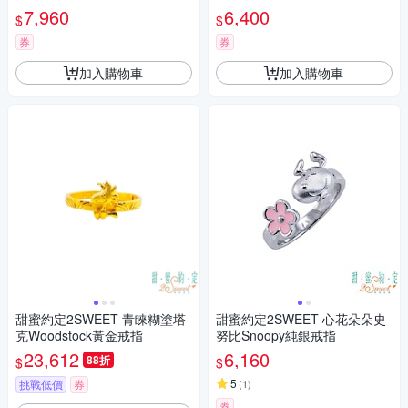
7,960
6,400
$
$
券
券
加入購物車
加入購物車
甜蜜約定2SWEET 青睞糊塗塔
甜蜜約定2SWEET 心花朵朵史
克Woodstock黃金戒指
努比Snoopy純銀戒指
23,612
6,160
88折
$
$
5
挑戰低價
券
(
1
)
券