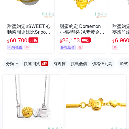
甜蜜約定2SWEET 心
甜蜜約定 Doraemon
甜蜜約定 
動瞬間史奴比Snoopy
小福星哆啦A夢黃金項
夢想竹
黃金手鍊-B款
鍊
銀項鍊
60,700
26,153
6,96
88折
88折
$
$
$
挑戰低價
券
挑戰低價
券
券
分類
快速到貨
有現貨
挑戰低價
價格低到高
款式