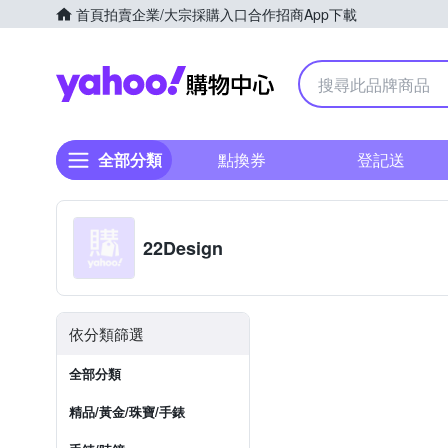
首頁
拍賣
企業/大宗採購入口
合作招商
App下載
Yahoo購物中心
全部分類
點換券
登記送
22Design
依分類篩選
全部分類
精品/黃金/珠寶/手錶