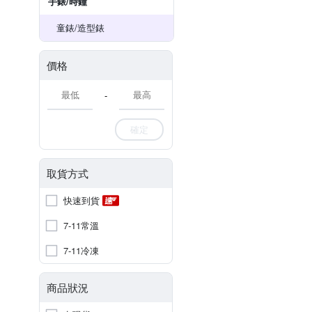
手錶/時鐘
童錶/造型錶
價格
-
確定
取貨方式
快速到貨
7-11常溫
7-11冷凍
商品狀況