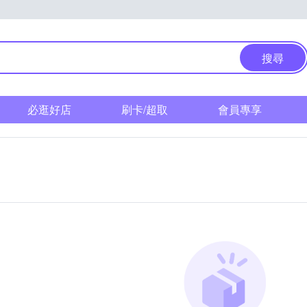
搜尋
必逛好店
刷卡/超取
會員專享