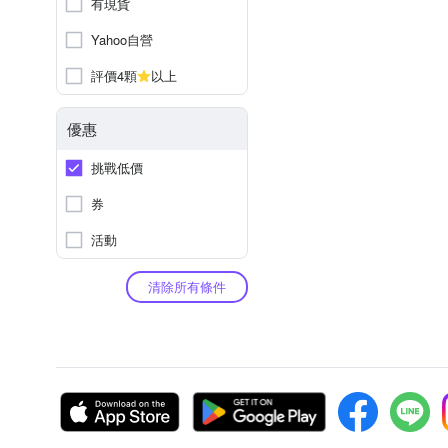
有現貨
Yahoo自營
評價4顆
以上
優惠
挑戰低價
券
活動
清除所有條件