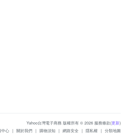
Yahoo台灣電子商務 版權所有 © 2026 服務條款(
更新
)
服中心
|
關於我們
|
購物須知
|
網路安全
|
隱私權
|
分類地圖