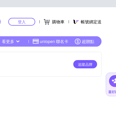
購物車
帳號綁定送
登入
看更多
uniopen 聯名卡
超贈點
追蹤品牌