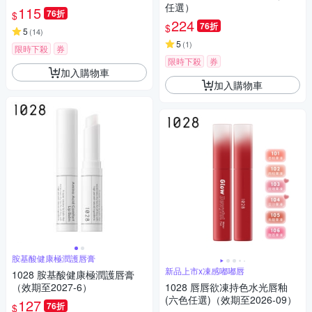
任選）
115
76折
$
224
76折
$
5
(
14
)
5
(
1
)
限時下殺
券
限時下殺
券
加入購物車
加入購物車
胺基酸健康極潤護唇膏
新品上市x凍感嘟嘟唇
1028 胺基酸健康極潤護唇膏
（效期至2027-6）
1028 唇唇欲凍持色水光唇釉
(六色任選)（效期至2026-09）
127
76折
$