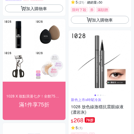
5
(
21
)
總銷量>50
加入購物車
限時下殺
券
滿額贈
加入購物車
1028 X 妝點浪漫七夕！全館75折起
新色上市x時髦冷灰
滿1件享75折
1028 放色線激穩抗震眼線液
(濃岩灰)
268
76折
$
5
(
1
)