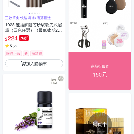
三效筆尖 快速填補x俐落描邊
1028 速描師隨芯所馭砍刀式眉
筆（四色任選）（最低效期202
7-05）
224
76折
$
5
(
2
)
限時下殺
券
滿額贈
加入購物車
商品折價券
150元
補貨中