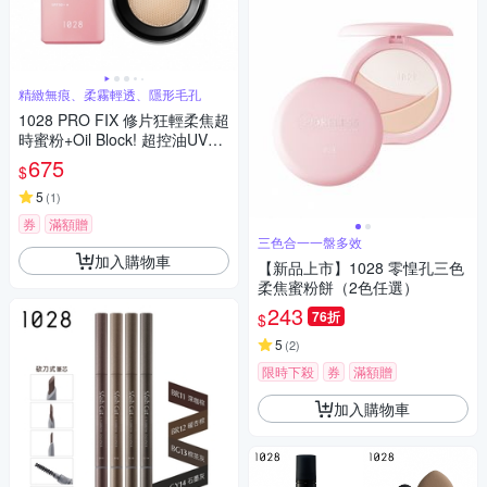
精緻無痕、柔霧輕透、隱形毛孔
1028 PRO FIX 修片狂輕柔焦超
時蜜粉+Oil Block! 超控油UV校
色飾底乳EX SPF50+★
675
$
5
(
1
)
券
滿額贈
三色合一一盤多效
加入購物車
【新品上市】1028 零惶孔三色
柔焦蜜粉餅（2色任選）
243
76折
$
5
(
2
)
限時下殺
券
滿額贈
加入購物車