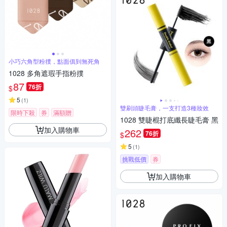
小巧六角型粉撲，點面俱到無死角
1028 多角遮瑕手指粉撲
87
76折
$
5
(
1
)
雙刷頭睫毛膏，一支打造3種妝效
限時下殺
券
滿額贈
1028 雙睫棍打底纖長睫毛膏 黑
加入購物車
262
76折
$
5
(
1
)
挑戰低價
券
加入購物車