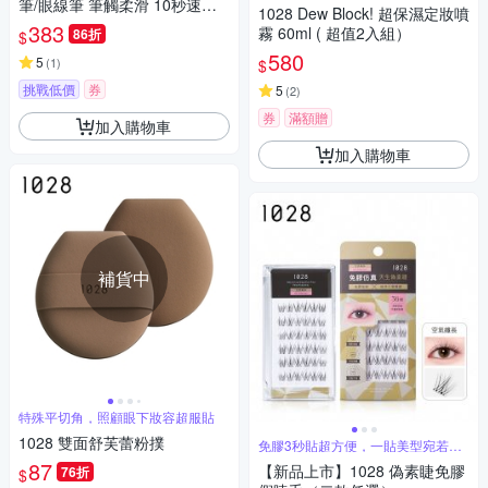
筆/眼線筆 筆觸柔滑 10秒速乾
1028 Dew Block! 超保濕定妝噴
卓越的附著力 可暈開做漸層煙
383
霧 60ml ( 超值2入組）
86折
$
燻眼影造型
580
5
(
1
)
$
挑戰低價
券
5
(
2
)
券
滿額贈
加入購物車
加入購物車
補貨中
特殊平切角，照顧眼下妝容超服貼
1028 雙面舒芙蕾粉撲
免膠3秒貼超方便，一貼美型宛若真
睫
87
【新品上市】1028 偽素睫免膠
76折
$