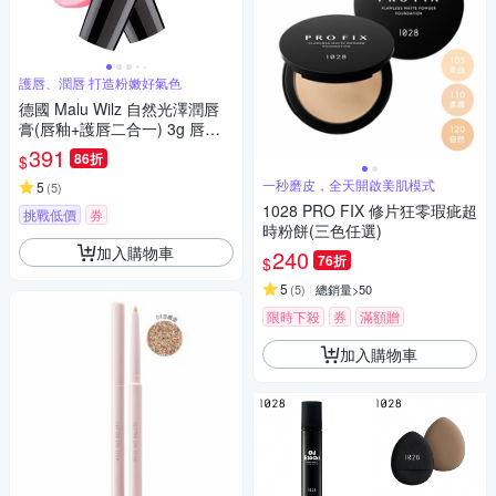
護唇、潤唇 打造粉嫩好氣色
德國 Malu Wilz 自然光澤潤唇
膏(唇釉+護唇二合一) 3g 唇部
菁華液加變色唇釉 改善乾裂唇
391
86折
$
紋 打造素顏好氣色
一秒磨皮，全天開啟美肌模式
5
(
5
)
1028 PRO FIX 修片狂零瑕疵超
挑戰低價
券
時粉餅(三色任選)
加入購物車
240
76折
$
5
(
5
)
總銷量>50
限時下殺
券
滿額贈
加入購物車