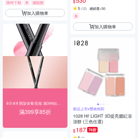
530
$
限時下殺
券
滿額贈
5
(
12
)
總銷量>50
加入購物車
券
加入購物車
8/3-8/9 開架保養/彩妝 滿399結帳85折
新品上市x雙效頰彩
滿399享85折
1028 Hi! LIGHT 3D提亮腮紅澎
澎餅 (三色任選)
187
76折
$
5
(
1
)