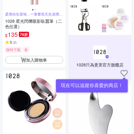
柔滑仿生質地，一筆實現天生澎潤臥
蠶
1028 星光閃爍眼影臥蠶筆（二
色任選）
135
76折
$
5
(
2
)
限時下殺
券
加入購物車
1028只為更美官方旗艦店
現在可以追蹤你喜愛的商店！