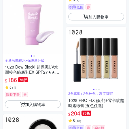
挑戰低價
券
加入購物車
全新智能補水x保濕新升級
1028 Dew Block! 超保濕UV水
潤校色飾底乳EX SPF27★★
（4款任選）
186
76折
$
5
(
1
)
3色遮瑕x 2色校色，高度遮瑕
限時下殺
券
1028 PRO FIX 修片狂零卡紋超
加入購物車
時遮瑕膏(五色任選)
204
75折
$
5
(
18
)
挑戰低價
券
滿額贈