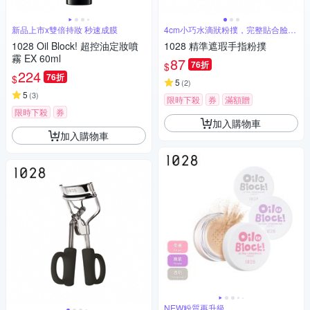
新品上市x雙倍持妝 秒速成膜
4cm小巧水滴狀粉撲，完整貼合臉部
肌膚
1028 Oil Block! 超控油定妝噴
1028 精準遮瑕手指粉撲
霧 EX 60ml
87
76折
$
224
76折
$
5
(
2
)
5
(
3
)
限時下殺
券
滿額贈
限時下殺
券
加入購物車
加入購物車
NEW粉質再升級