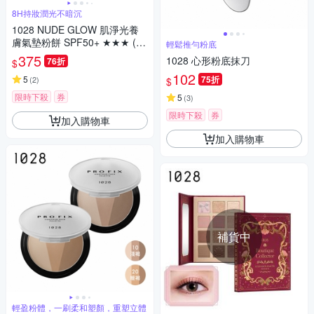
8H持妝潤光不暗沉
1028 NUDE GLOW 肌淨光養
膚氣墊粉餅 SPF50+ ★★★ (二
輕鬆推勻粉底
色任選)
375
1028 心形粉底抹刀
76折
$
102
5
75折
(
2
)
$
限時下殺
券
5
(
3
)
限時下殺
券
加入購物車
加入購物車
補貨中
輕盈粉體，一刷柔和塑顏，重塑立體