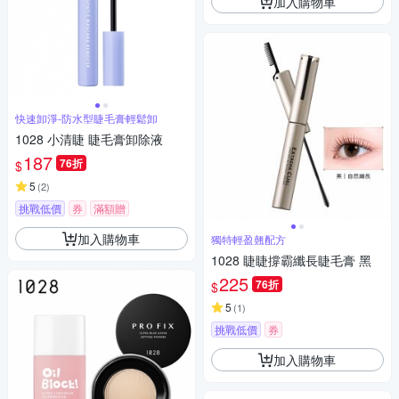
加入購物車
快速卸淨-防水型睫毛膏輕鬆卸
1028 小清睫 睫毛膏卸除液
187
76折
$
5
(
2
)
挑戰低價
券
滿額贈
加入購物車
獨特輕盈翹配方
1028 睫睫撐霸纖長睫毛膏 黑
225
76折
$
5
(
1
)
挑戰低價
券
加入購物車