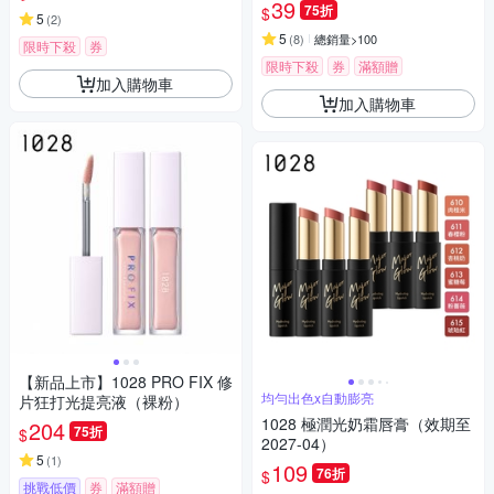
39
75折
$
5
(
2
)
5
(
8
)
總銷量>100
限時下殺
券
限時下殺
券
滿額贈
加入購物車
加入購物車
【新品上市】1028 PRO FIX 修
均勻出色x自動膨亮
片狂打光提亮液（裸粉）
1028 極潤光奶霜唇膏（效期至
204
75折
$
2027-04）
5
(
1
)
109
76折
$
挑戰低價
券
滿額贈