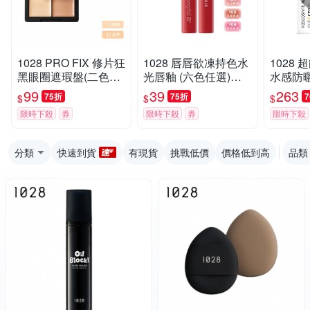
1028 PRO FIX 修片狂
1028 唇唇欲凍持色水
1028
黑眼圈遮瑕盤(二色任
光唇釉 (六色任選)
水感防曬
選)（效期至2026-1
（效期至2026-09）
A++++
99
39
263
75折
75折
$
$
$
0）
限時下殺
券
限時下殺
券
限時下殺
分類
快速到貨
有現貨
挑戰低價
價格低到高
品類