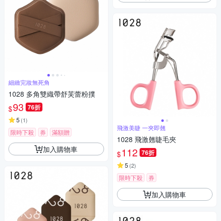
細緻完妝無死角
1028 多角雙織帶舒芙蕾粉撲
93
76折
$
5
(
1
)
飛激美睫 一夾即翹
限時下殺
券
滿額贈
1028 飛激翹睫毛夾
加入購物車
112
76折
$
5
(
2
)
限時下殺
券
加入購物車