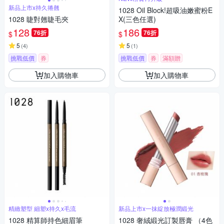
新品上市x持久捲翹
1028 Oil Block!超吸油嫩蜜粉E
1028 睫對翹睫毛夾
X(三色任選)
128
186
76折
76折
$
$
5
5
(
4
)
(
1
)
挑戰低價
券
挑戰低價
券
滿額贈
加入購物車
加入購物車
精緻塑型 細塑x持久x毛流
新品上市x一抹綻放極潤緞光
1028 精算師持色細眉筆
1028 奢絨緞光訂製唇膏 （4色