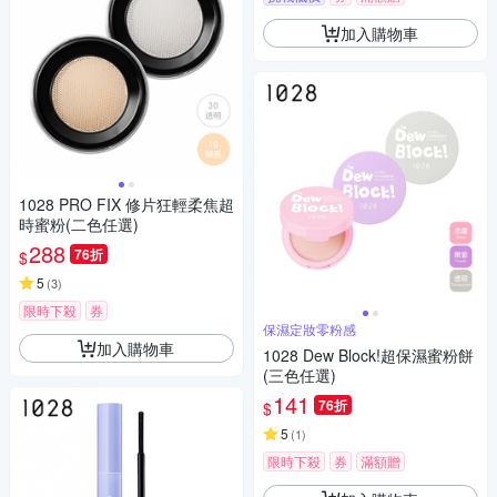
加入購物車
1028 PRO FIX 修片狂輕柔焦超
時蜜粉(二色任選)
288
76折
$
5
(
3
)
限時下殺
券
保濕定妝零粉感
加入購物車
1028 Dew Block!超保濕蜜粉餅
(三色任選)
141
76折
$
5
(
1
)
限時下殺
券
滿額贈