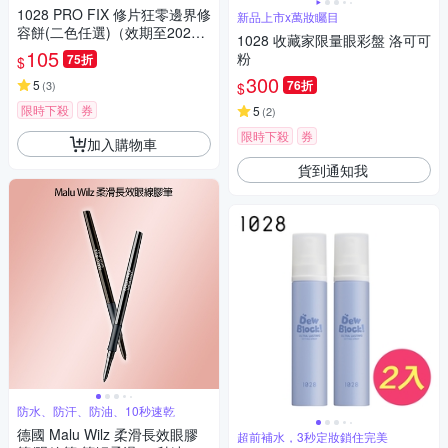
1028 PRO FIX 修片狂零邊界修
新品上市x萬妝矚目
容餅(二色任選)（效期至2027-
1028 收藏家限量眼彩盤 洛可可
01）
105
粉
75折
$
300
5
76折
(
3
)
$
限時下殺
券
5
(
2
)
限時下殺
券
加入購物車
貨到通知我
防水、防汗、防油、10秒速乾
德國 Malu Wilz 柔滑長效眼膠
超前補水，3秒定妝鎖住完美