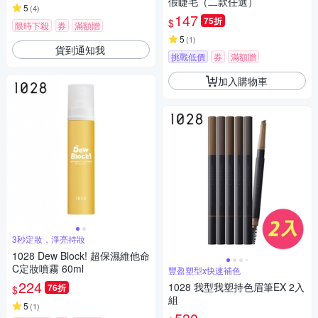
假睫毛（二款任選）
5
(
4
)
147
75折
$
限時下殺
券
滿額贈
5
(
1
)
貨到通知我
挑戰低價
券
滿額贈
加入購物車
3秒定妝，淨亮持妝
1028 Dew Block! 超保濕維他命
C定妝噴霧 60ml
豐盈塑型x快速補色
224
1028 我型我塑持色眉筆EX 2入
76折
$
組
5
(
1
)