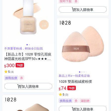
限時下殺
券
加入購物車
不厚重零粉感，輕抹全日貼肌
【新品上市】1028 零惶孔瑕疵
神隱霧光粉底SPF50+★★★
（三色任選）
300
76折
$
5
(
4
)
新品上市x一拍柔焦定妝
挑戰低價
券
1028 雙面植絨蜜粉撲
加入購物車
74
76折
$
5
(
3
)
挑戰低價
券
滿額贈
加入購物車