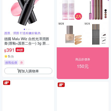
護唇、潤唇 打造粉嫩好氣色
德國 Malu Wilz 自然光澤潤唇
膏(唇釉+護唇二合一) 3g 唇部
菁華液加變色唇釉 改善乾裂唇
391
86折
$
紋 打造素顏好氣色
5
(
5
)
商品折價券
挑戰低價
券
150元
加入購物車