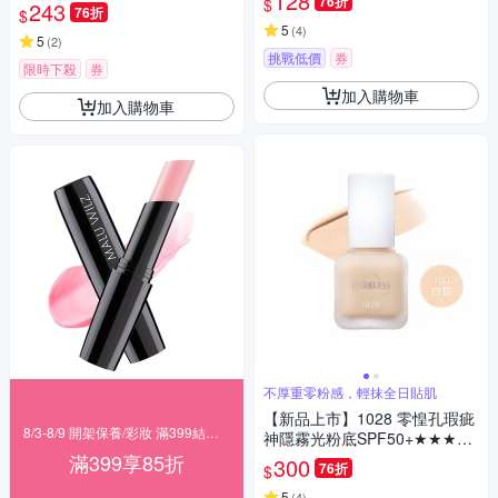
128
76折
$
243
76折
$
5
(
4
)
5
(
2
)
挑戰低價
券
限時下殺
券
加入購物車
加入購物車
不厚重零粉感，輕抹全日貼肌
【新品上市】1028 零惶孔瑕疵
8/3-8/9 開架保養/彩妝 滿399結帳85折
神隱霧光粉底SPF50+★★★
（三色任選）
滿399享85折
300
76折
$
5
(
4
)