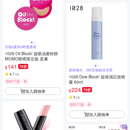
定妝x柔焦x輕透遮瑕
1028 Oil Block! 超吸油蜜粉餅
MOMO喳喳限定版 柔膚
141
76折
$
超前補水，3秒定妝鎖住完美
4.7
(
3
)
1028 Dew Block! 超保濕定妝噴
限時下殺
券
霧 60ml
224
76折
$
加入購物車
5
(
3
)
限時下殺
券
加入購物車