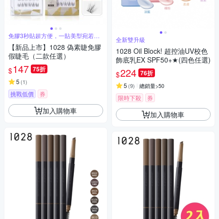
免膠3秒貼超方便，一貼美型宛若真
全新雙升級
睫
【新品上市】1028 偽素睫免膠
1028 Oil Block! 超控油UV校色
假睫毛（二款任選）
飾底乳EX SPF50+★(四色任選)
147
75折
$
224
76折
$
5
(
1
)
5
(
9
)
總銷量>50
挑戰低價
券
限時下殺
券
加入購物車
加入購物車