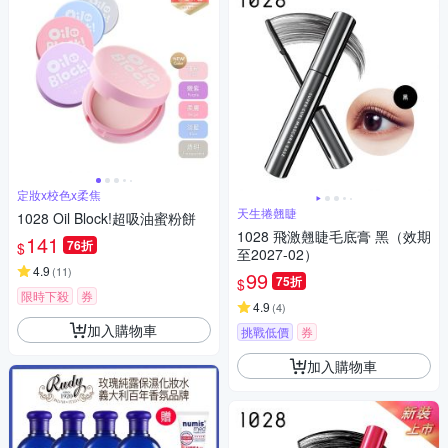
定妝x校色x柔焦
天生捲翹睫
1028 Oil Block!超吸油蜜粉餅
1028 飛激翹睫毛底膏 黑（效期
141
76折
$
至2027-02）
4.9
(
11
)
99
75折
$
限時下殺
券
4.9
(
4
)
加入購物車
挑戰低價
券
加入購物車