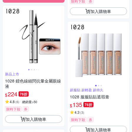
限時下殺
券
加入購物車
新品上市
1028 鐳色線細閃抗暈金屬眼線
液
超服貼 超輕盈 超持久
224
76折
$
1028 服服貼貼遮瑕膏
4.8
(
6
)
總銷量>50
135
76折
$
限時下殺
券
4.3
(
3
)
加入購物車
限時下殺
券
加入購物車