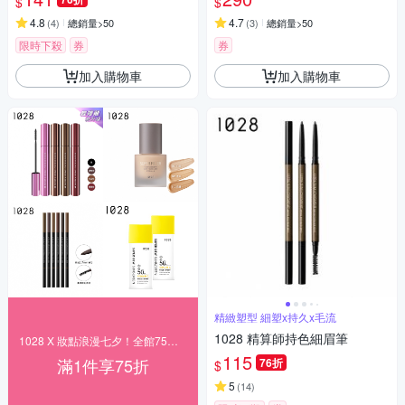
$
$
4.8
4.7
(
4
)
總銷量>50
(
3
)
總銷量>50
限時下殺
券
券
加入購物車
加入購物車
精緻塑型 細塑x持久x毛流
1028 精算師持色細眉筆
1028 X 妝點浪漫七夕！全館75折起
115
滿1件享75折
76折
$
5
(
14
)