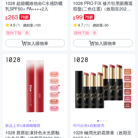
1028 超能曬維他命C水感防曬
1028 PRO FIX 修片狂黑眼圈遮
乳SPF50+ PA++++2入
瑕盤(二色任選)（效期至2026-
10）
263
99
76折
75折
$
$
4.9
4.7
(
7
)
總銷量>100
(
11
)
總銷量>50
限時下殺
券
限時下殺
券
加入購物車
加入購物車
新品上市x凍感嘟嘟唇
均勻出色x自動膨亮
1028 唇唇欲凍持色水光唇釉
1028 極潤光奶霜唇膏（效期至