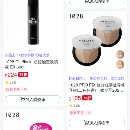
加入購物車
新品上市x雙倍持妝 秒速成膜
1028 Oil Block! 超控油定妝噴
霧 EX 60ml
224
76折
$
輕盈粉體，一刷柔和塑顏，重塑立體
5
(
3
)
1028 PRO FIX 修片狂零邊界修
限時下殺
券
容餅(二色任選)（效期至2027-
01）
105
75折
$
加入購物車
5
(
3
)
限時下殺
券
加入購物車