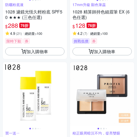
防曬粉底液
17mm升級 顯色筆蕊
1028 濾鏡光恆久輕粉底 SPF5
1028 精算師持色細眉筆 EX (6
0 ★★★ (三色任選)
色任選)
288
128
76折
76折
$
$
4.9
4.2
(
21
)
總銷量>100
(
7
)
總銷量>100
限時下殺
券
挑戰低價
券
加入購物車
加入購物車
買一送ㄧ
校正眼周暗沉不均，提亮雙眼