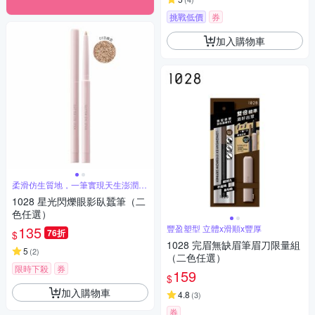
挑戰低價
券
加入購物車
柔滑仿生質地，一筆實現天生澎潤臥
蠶
1028 星光閃爍眼影臥蠶筆（二
色任選）
135
豐盈塑型 立體x滑順x豐厚
76折
$
1028 完眉無缺眉筆眉刀限量組
5
(
2
)
（二色任選）
限時下殺
券
159
$
加入購物車
4.8
(
3
)
券