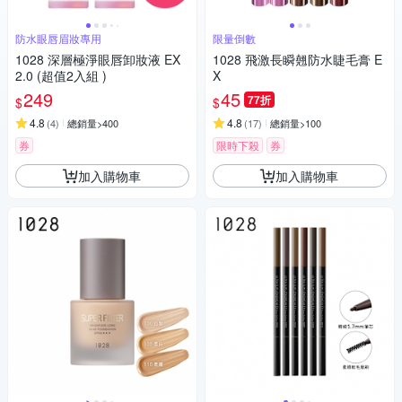
防水眼唇眉妝專用
限量倒數
1028 深層極淨眼唇卸妝液 EX
1028 飛激長瞬翹防水睫毛膏 E
2.0 (超值2入組 )
X
249
45
77折
$
$
4.8
4.8
(
4
)
總銷量>400
(
17
)
總銷量>100
券
限時下殺
券
加入購物車
加入購物車