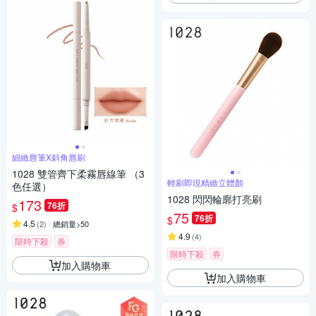
細緻唇筆X斜角唇刷
1028 雙管齊下柔霧唇線筆 （3
輕刷即現精緻立體顏
色任選）
1028 閃閃輪廓打亮刷
173
76折
$
75
76折
$
4.5
(
2
)
總銷量>50
4.9
(
4
)
限時下殺
券
限時下殺
券
加入購物車
加入購物車