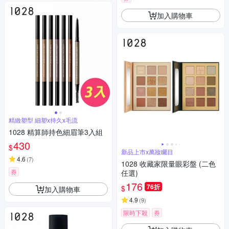
加入購物車
精緻塑型 細塑x持久x毛流
1028 精算師持色細眉筆3入組
430
$
新品上市x萬妝矚目
4.6
(
7
)
1028 收藏家限量眼彩盤 (二色
券
任選)
176
76折
$
加入購物車
4.9
(
9
)
限時下殺
券