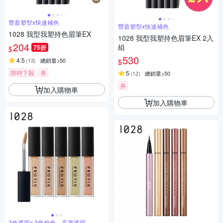
豐盈塑型x快速補色
豐盈塑型x快速補色
1028 我型我塑持色眉筆EX
1028 我型我塑持色眉筆EX 2入
204
組
75折
$
530
4.5
(
13
)
總銷量>50
$
限時下殺
券
5
(
12
)
總銷量>50
券
加入購物車
加入購物車
3色遮瑕x 2色校色，高度遮瑕