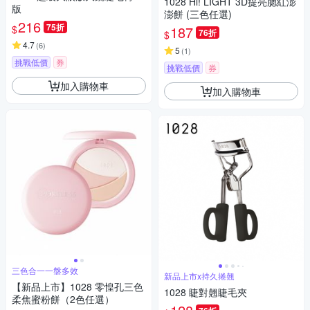
1028 Hi! LIGHT 3D提亮腮紅澎
版
澎餅 (三色任選)
216
75折
$
187
76折
$
4.7
(
6
)
5
(
1
)
挑戰低價
券
挑戰低價
券
加入購物車
加入購物車
三色合一一盤多效
新品上市x持久捲翹
【新品上市】1028 零惶孔三色
1028 睫對翹睫毛夾
柔焦蜜粉餅（2色任選）