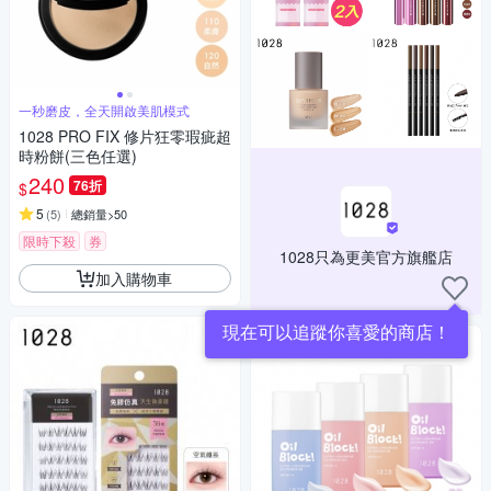
一秒磨皮，全天開啟美肌模式
1028 PRO FIX 修片狂零瑕疵超
時粉餅(三色任選)
240
76折
$
5
(
5
)
總銷量>50
限時下殺
券
1028只為更美官方旗艦店
加入購物車
現在可以追蹤你喜愛的商店！