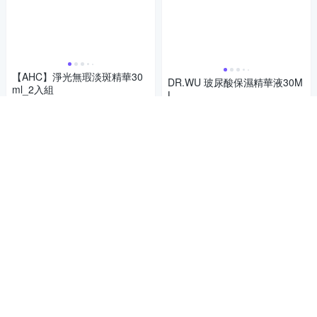
【AHC】淨光無瑕淡斑精華30
DR.WU 玻尿酸保濕精華液30M
ml_2入組
L
999
$
1,360
$
4.8
(
43
)
總銷量>200
4.9
(
16
)
總銷量>200
活動
券
券
加入購物車
加入購物車