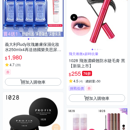
義大利Rudy玫瑰嫩膚保濕化妝
水250mlx4再送德國樂美思尿素
飛天捲翹x超時抗暈
5%玻尿酸眼霜15ml
1,980
$
1028 飛激濃瞬翹防水睫毛膏 黑
4.7
(
29
)
【新裝上市】
255
券
76折
$
4.5
(
4
)
總銷量>50
加入購物車
挑戰低價
券
加入購物車