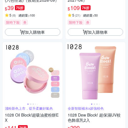
(六色任選)（效期至2026-09）
2027-04）
39
109
75折
76折
$
$
5
5
(
8
)
總銷量>100
(
21
)
總銷量>50
限時下殺
券
限時下殺
券
加入購物車
加入購物車
淺粉新色上市，提升柔嫩好氣色
全新智能補水x超強校色
1028 Oil Block!超吸油蜜粉餅E
1028 Dew Block! 超保濕UV校
X
色飾底乳2入
141
290
76折