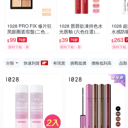
1028 PRO FIX 修片狂
1028 唇唇欲凍持色水
1028
黑眼圈遮瑕盤(二色任
光唇釉 (六色任選)
水感防曬
選)（效期至2026-1
（效期至2026-09）
A++++
99
39
263
75折
75折
$
$
$
0）
限時下殺
券
限時下殺
券
限時下殺
分類
快速到貨
有現貨
挑戰低價
價格低到高
品類