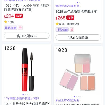
1028 PRO FIX 修片狂零卡紋超
激穩抗震x控暈持色
時遮瑕膏(五色任選)
1028 放色線激穩抗震眼線液
204
75折
$
268
76折
$
5
(
18
)
5
(
3
)
總銷量>50
挑戰低價
券
挑戰低價
券
加入購物車
加入購物車
10秒瞬綻 創新科技溫水可卸
新品上市x雙效頰彩
1028 超級大眼放大鏡睫毛膏EX