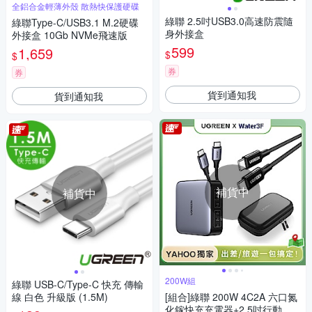
全鋁合金輕薄外殼 散熱快保護硬碟
綠聯 2.5吋USB3.0高速防震隨
綠聯Type-C/USB3.1 M.2硬碟
身外接盒
外接盒 10Gb NVMe飛速版
599
1,659
$
$
券
券
貨到通知我
貨到通知我
補貨中
補貨中
200W組
綠聯 USB-C/Type-C 快充 傳輸
線 白色 升級版 (1.5M)
[組合]綠聯 200W 4C2A 六口氮
化鎵快充充電器+2.5吋行動硬