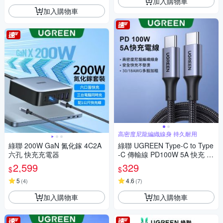
加入購物車
加入購物車
高密度尼龍編織線身 持久耐用
綠聯 200W GaN 氮化鎵 4C2A
綠聯 UGREEN Type-C to Type
六孔 快充充電器
-C 傳輸線 PD100W 5A 快充 金
屬殼編織 1M
2,599
329
$
$
5
4.6
(
4
)
(
7
)
加入購物車
加入購物車