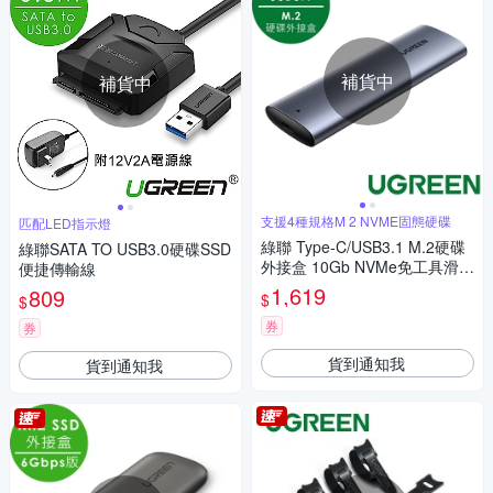
補貨中
補貨中
支援4種規格M 2 NVME固態硬碟
匹配LED指示燈
綠聯 Type-C/USB3.1 M.2硬碟
綠聯SATA TO USB3.0硬碟SSD
外接盒 10Gb NVMe免工具滑蓋
便捷傳輸線
版
1,619
809
$
$
券
券
貨到通知我
貨到通知我