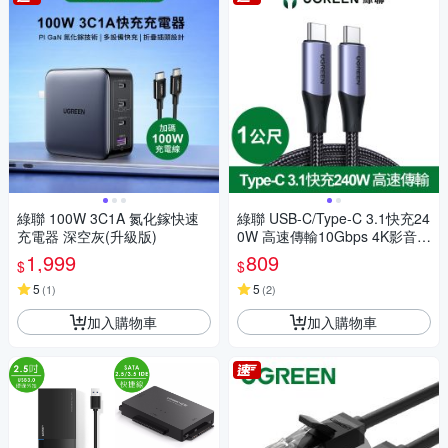
綠聯 100W 3C1A 氮化鎵快速
綠聯 USB-C/Type-C 3.1快充24
充電器 深空灰(升級版)
0W 高速傳輸10Gbps 4K影音
金屬殼編織 專業版 (1公尺)
1,999
809
$
$
5
5
(
1
)
(
2
)
加入購物車
加入購物車