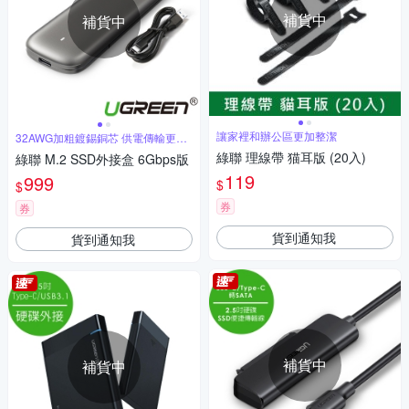
補貨中
補貨中
讓家裡和辦公區更加整潔
32AWG加粗鍍錫銅芯 供電傳輸更穩
定
綠聯 理線帶 猫耳版 (20入)
綠聯 M.2 SSD外接盒 6Gbps版
119
999
$
$
券
券
貨到通知我
貨到通知我
補貨中
補貨中