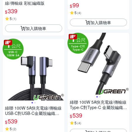
線/傳輸線 彩虹編織版
99
$
339
$
5
(
4
)
5
(
1
)
加入購物車
加入購物車
綠聯 100W 5A快充電線/傳輸線
Type-C對Type-C 金屬殼編織L
綠聯 100W 5A快充電線/傳輸線
版(1公尺)
USB-C對USB-C金屬殼編織雙L
539
$
版(1公尺)
539
$
5
(
4
)
5
(
2
)