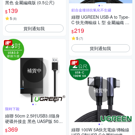
黑色 金屬編織版 (0.5公尺)
139
鋁合金接頭抗氧化不生鏽
$
綠聯 UGREEN USB-A to Type-
5
(
8
)
C 快充傳輸線 L 型 金屬編織 電
競專用版 2M
貨到通知我
219
$
5
(
7
)
貨到通知我
補貨中
補貨中
限時下殺
綠聯 50cm 2.5吋USB3.0隨身
硬碟外接盒 黑色 UASP版 50c
m
369
綠聯 100W 5A快充電線/傳輸線
$