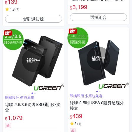
139
$
碟防震保護包+100W 雙USB-C
3,199
$
4.8
快充充電線/傳輸線
(
7
)
選擇組合
貨到通知我
補貨中
補貨中
即插即用 多系統兼容
開關設計 便捷易用
綠聯 2.5吋USB3.0隨身硬碟外
綠聯 2.5/3.5硬碟SSD通用外接
接盒
盒
439
1,079
$
$
5
(
1
)
券
券