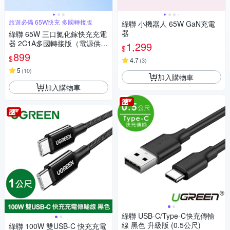
旅遊必備 65W快充 多國轉接版
綠聯 小機器人 65W GaN充電
器
綠聯 65W 三口氮化鎵快充充電
器 2C1A多國轉接版（電源供應
1,299
$
器）
899
$
4.7
(
3
)
5
(
10
)
加入購物車
加入購物車
綠聯 USB-C/Type-C快充傳輸
線 黑色 升級版 (0.5公尺)
綠聯 100W 雙USB-C 快充充電