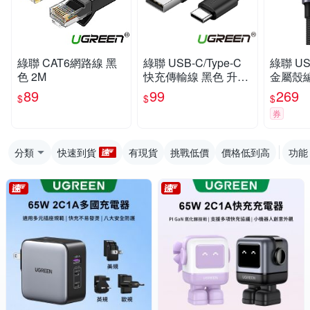
綠聯 CAT6網路線 黑
綠聯 USB-C/Type-C
綠聯 USB
色 2M
快充傳輸線 黑色 升級
金屬殼編
版 (0.5公尺)
電競黑雙
89
99
269
$
$
$
券
分類
快速到貨
有現貨
挑戰低價
價格低到高
功能