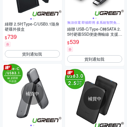
無須供電 即插即用 多系統智慧免驅
綠聯 2.5吋Type-C/USB3.1隨身
動
硬碟外接盒
綠聯 USB-C/Type-C轉SATA 2.
5吋硬碟SSD便捷傳輸線 支援6
739
$
TB
539
$
券
券
貨到通知我
貨到通知我
補貨中
補貨中