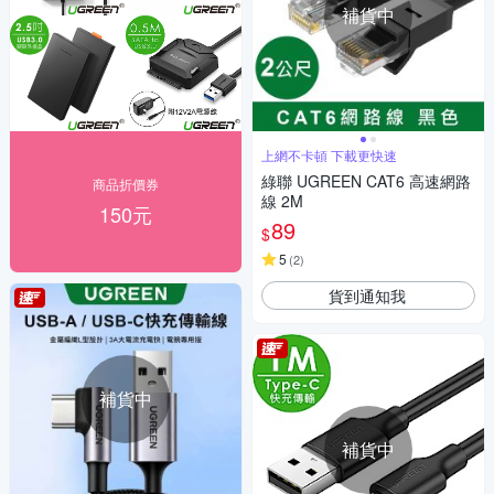
補貨中
上網不卡頓 下載更快速
綠聯 UGREEN CAT6 高速網路
商品折價券
線 2M
150元
89
$
5
(
2
)
貨到通知我
補貨中
補貨中