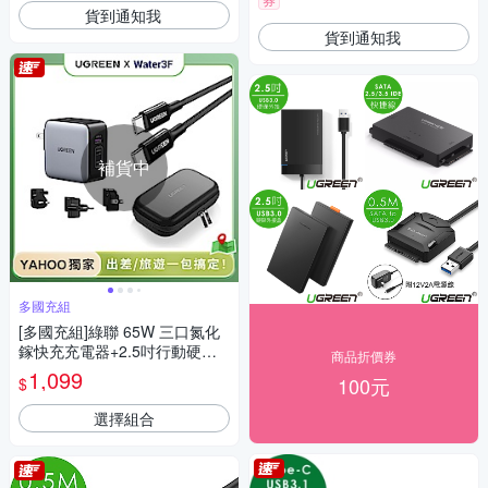
貨到通知我
貨到通知我
補貨中
多國充組
[多國充組]綠聯 65W 三口氮化
鎵快充充電器+2.5吋行動硬碟
商品折價券
防震保護包+100W 雙USB-C 快
1,099
100元
$
充充電線/傳輸線
選擇組合