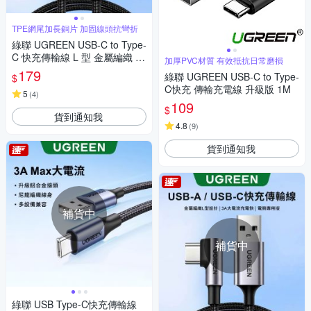
TPE網尾加長銅片 加固線頭抗彎折
綠聯 UGREEN USB-C to Type-
C 快充傳輸線 L 型 金屬編織 電
加厚PVC材質 有效抵抗日常磨損
競專用版 1M
179
綠聯 UGREEN USB-C to Type-
$
C快充 傳輸充電線 升級版 1M
5
(
4
)
109
$
貨到通知我
4.8
(
9
)
貨到通知我
補貨中
補貨中
綠聯 USB Type-C快充傳輸線