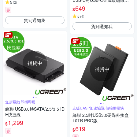
USB-C對USB-C金屬殼編織雙L
5
(
2
)
版(2公尺)
649
$
券
5
(
4
)
貨到通知我
貨到通知我
補貨中
補貨中
無須驅動 即插即用
支援UASP加速協議 傳輸更暢快
綠聯 USB3.0轉SATA/2.5/3.5 ID
E快捷線
綠聯 2.5吋USB3.0硬碟外接盒
10TB PRO版
1,299
$
619
$
券
券