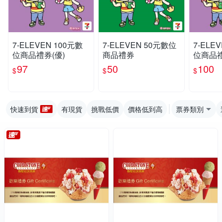
7-ELEVEN 100元數
7-ELEVEN 50元數位
7-ELE
位商品禮券(優)
商品禮券
位商品
97
50
100
$
$
$
快速到貨
有現貨
挑戰低價
價格低到高
票券類別