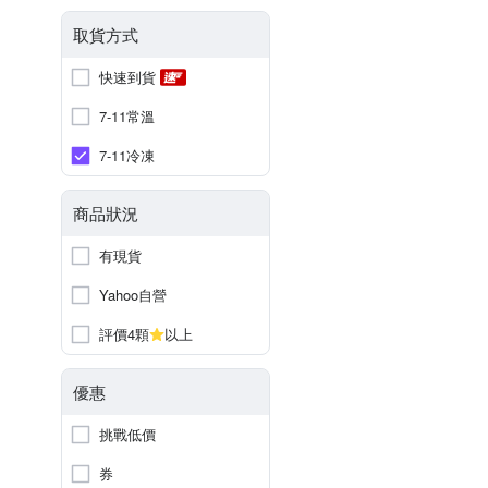
取貨方式
快速到貨
7-11常溫
7-11冷凍
商品狀況
有現貨
Yahoo自營
評價4顆
以上
優惠
挑戰低價
券