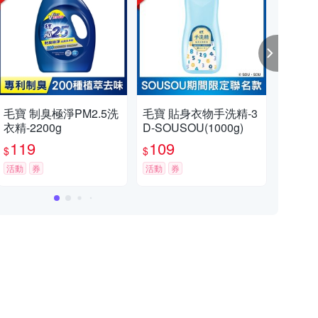
毛寶 制臭極淨PM2.5洗
毛寶 貼身衣物手洗精-3
毛寶
衣精-2200g
D-SOUSOU(1000g)
玫瑰-
119
109
1
$
$
$
活動
券
活動
券
活動