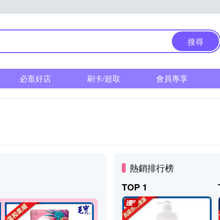
搜尋
必逛好店
刷卡/超取
會員專享
熱銷排行榜
TOP 1