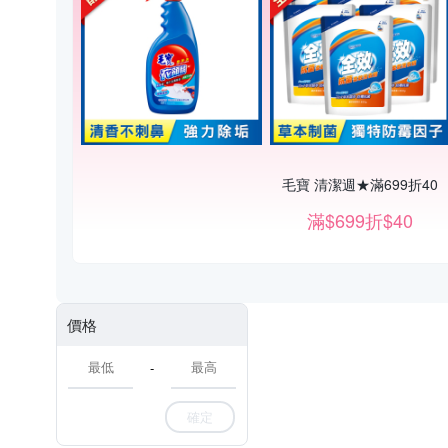
毛寶 清潔週★滿699折40
滿$699折$40
價格
-
確定