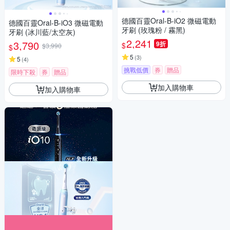
德國百靈Oral-B-iO2 微磁電動
德國百靈Oral-B-iO3 微磁電動
牙刷 (玫瑰粉 / 霧黑)
牙刷 (冰川藍/太空灰)
2,241
3,790
9折
$
$3,990
$
5
(
3
)
5
(
4
)
挑戰低價
券
贈品
限時下殺
券
贈品
加入購物車
加入購物車