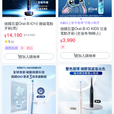
6歲以上皆可使用 守護小萌牙
德國百靈Oral-B-iO10 微磁電動
牙刷(黑)
德國百靈Oral-B-iO KIDS 兒童
電動牙刷-(史迪奇/蜘蛛人)
14,190
$14,990
$
3,990
$
5
(
6
)
券
挑戰低價
券
贈品
加入購物車
加入購物車