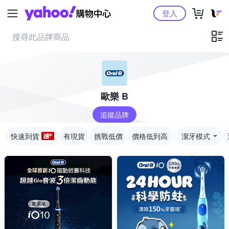
Yahoo購物中心
登入
歐樂 B
追蹤品牌
快速到貨
有現貨
挑戰低價
價格低到高
潔牙模式