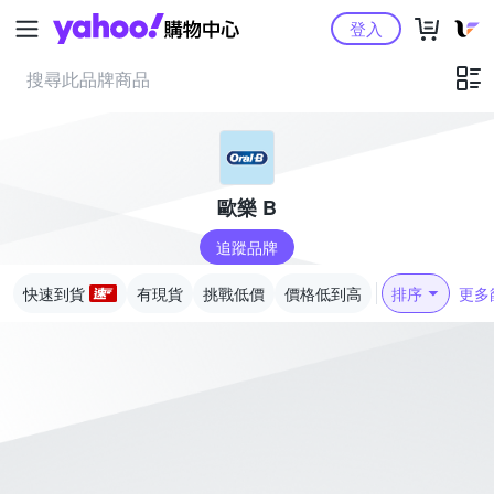
Yahoo購物中心
登入
歐樂 B
追蹤品牌
快速到貨
有現貨
挑戰低價
價格低到高
排序
更多