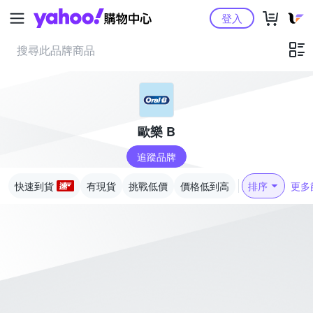
Yahoo購物中心
登入
歐樂 B
追蹤品牌
快速到貨
有現貨
挑戰低價
價格低到高
排序
更多