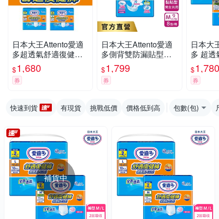
日本大王Attento愛適
日本大王Attento愛適
日本大王 
多超透氣舒適復健褲
多側背雙防漏貼型紙
多 超
M/L
尿褲M_5回吸收_箱購
M/L(箱
1,680
1,799
1,78
$
$
$
(9片X8包)
券
券
券
快速到貨
有現貨
挑戰低價
價格低到高
包數(包)
補貨中