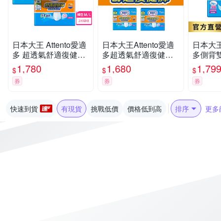
日本大王 Attento愛適
日本大王Attento愛適
日本大王A
多 超透氣舒適復健褲
多超透氣舒適復健褲
多側背
M/L(箱購)
M/L
尿褲M_
1,780
1,680
1,79
$
$
$
(9片X8
券
券
券
快速到貨
有現貨
挑戰低價
價格低到高
排序
更多