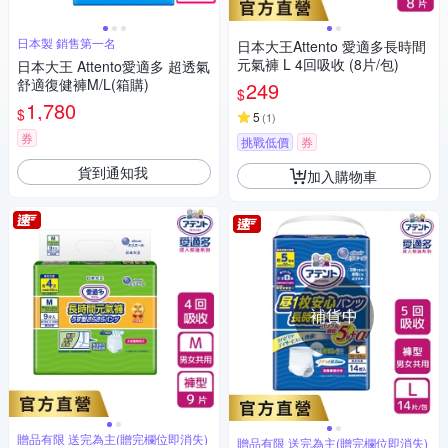
日本製 銷售第一名
日本大王Attento 愛適多長時間
元氣褲 L 4回吸收 (8片/包)
日本大王 Attento愛適多 超透氣
舒適復健褲M/L(箱購)
249
$
1,780
$
5
(
1
)
券
挑戰低價
券
貨到通知我
加入購物車
補貨中
贈品有限 送完為主(贈完欄位即消失)
贈品有限 送完為主(贈完欄位即消失)