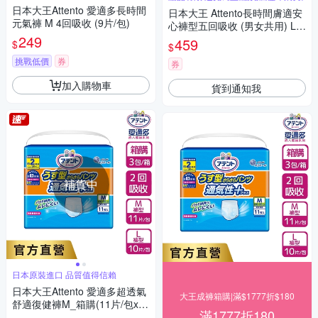
日本大王Attento 愛適多長時間
日本大王 Attento長時間膚適安
元氣褲 M 4回吸收 (9片/包)
心褲型五回吸收 (男女共用) L-L
249
L(14片/包)
459
$
$
挑戰低價
券
券
加入購物車
貨到通知我
補貨中
日本原裝進口 品質值得信賴
日本大王Attento 愛適多超透氣
大王成褲箱購|滿$1777折$180
舒適復健褲M_箱購(11片/包x6
滿1777折180
包)