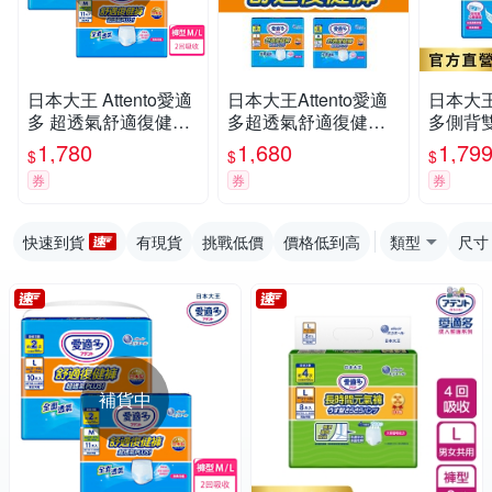
日本大王 Attento愛適
日本大王Attento愛適
日本大王A
多 超透氣舒適復健褲
多超透氣舒適復健褲
多側背
M/L(箱購)
M/L
尿褲M_
1,780
1,680
1,79
$
$
$
(9片X8
券
券
券
快速到貨
有現貨
挑戰低價
價格低到高
類型
尺寸
補貨中