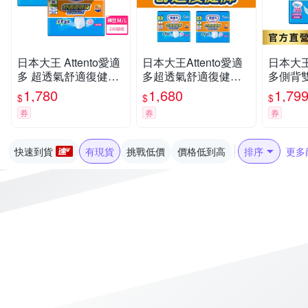
日本大王 Attento愛適
日本大王Attento愛適
日本大王A
多 超透氣舒適復健褲
多超透氣舒適復健褲
多側背
M/L(箱購)
M/L
尿褲M_
1,780
1,680
1,79
$
$
$
(9片X8
券
券
券
快速到貨
有現貨
挑戰低價
價格低到高
排序
更多