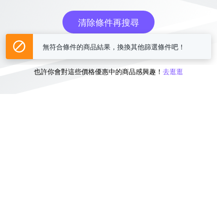
清除條件再搜尋
無符合條件的商品結果，換換其他篩選條件吧！
或
也許你會對這些價格優惠中的商品感興趣！
去逛逛