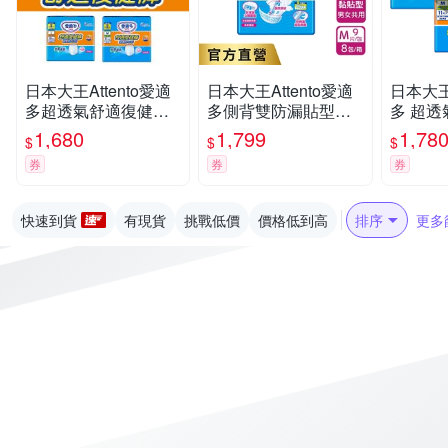
日本大王Attento愛適
日本大王Attento愛適
日本大王 
多超透氣舒適復健褲
多側背雙防漏貼型紙
多 超
M/L
尿褲M_5回吸收_箱購
M/L(箱
1,680
1,799
1,78
$
$
$
(9片X8包)
券
券
券
快速到貨
有現貨
挑戰低價
價格低到高
排序
更多