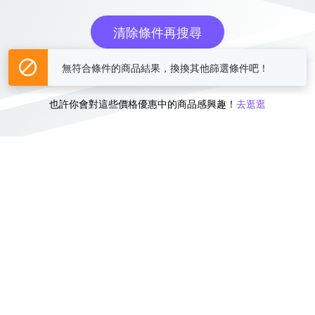
清除條件再搜尋
無符合條件的商品結果，換換其他篩選條件吧！
或
也許你會對這些價格優惠中的商品感興趣！
去逛逛