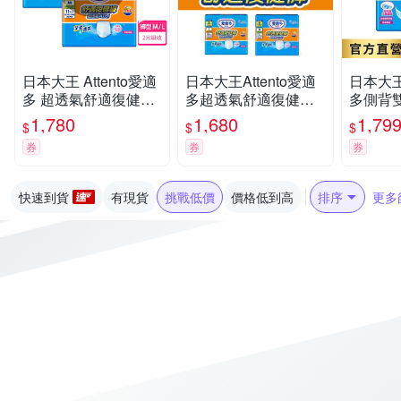
日本大王 Attento愛適
日本大王Attento愛適
日本大王A
多 超透氣舒適復健褲
多超透氣舒適復健褲
多側背
M/L(箱購)
M/L
尿褲M_
1,780
1,680
1,79
$
$
$
(9片X8
券
券
券
快速到貨
有現貨
挑戰低價
價格低到高
排序
更多