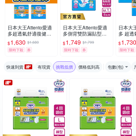
日本大王Attento愛適
日本大王Attento愛適
日本大王 
多超透氣舒適復健褲
多側背雙防漏貼型紙
多 超
M/L
尿褲M_5回吸收_箱購
M/L(箱
1,630
1,749
1,73
$1,680
$1,799
$
$
$
(9片X8包)
限時下殺
券
限時下殺
券
限時下殺
快速到貨
有現貨
挑戰低價
價格低到高
包數(包)