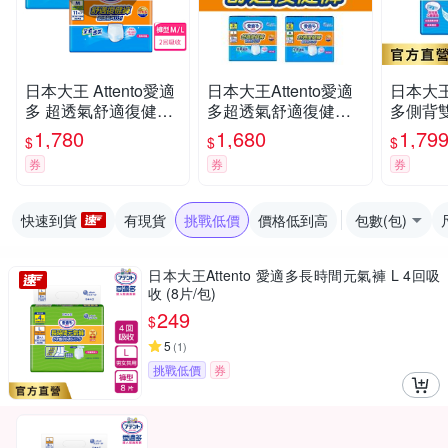
日本大王 Attento愛適
日本大王Attento愛適
日本大王A
多 超透氣舒適復健褲
多超透氣舒適復健褲
多側背
M/L(箱購)
M/L
尿褲M_
1,780
1,680
1,79
$
$
$
(9片X8
券
券
券
快速到貨
有現貨
挑戰低價
價格低到高
包數(包)
日本大王Attento 愛適多長時間元氣褲 L 4回吸
收 (8片/包)
249
$
5
(
1
)
挑戰低價
券