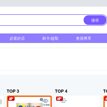
搜尋
必逛好店
刷卡/超取
會員專享
TOP 3
TOP 4
T