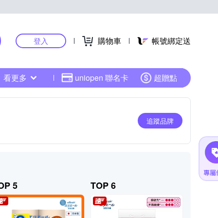
購物車
帳號綁定送
登入
看更多
uniopen 聯名卡
超贈點
追蹤品牌
OP 5
TOP 6
TOP