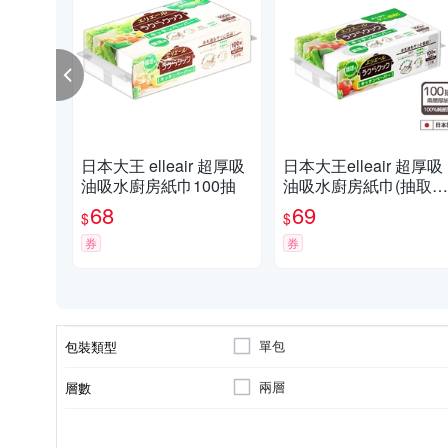
日本大王 elleair 超厚吸
日本大王elleair 超厚吸
油吸水廚房紙巾100抽
油吸水廚房紙巾(抽取式
100抽
68
69
$
$
券
券
單包
包裝類型
兩層
層數
否
否
廚房紙巾
捲筒
無香
是否易於水中分解
環保紙漿
種類
類型
香味