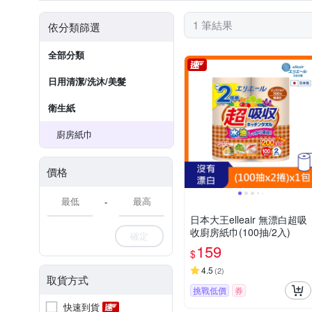
1 筆結果
依分類篩選
全部分類
日用清潔/洗沐/美髮
衛生紙
廚房紙巾
價格
-
日本大王elleair 無漂白超吸
收廚房紙巾(100抽/2入)
確定
159
$
4.5
(
2
)
取貨方式
挑戰低價
券
快速到貨