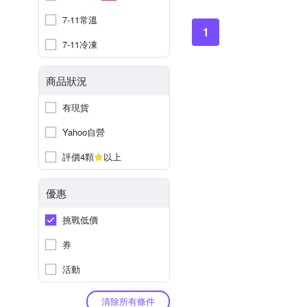
7-11常溫
1
7-11冷凍
商品狀況
有現貨
Yahoo自營
評價4顆
以上
優惠
挑戰低價
券
活動
清除所有條件