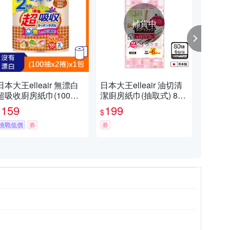
補貨中
日本大王elleair 無漂白
日本大王elleair 油切清
日本
超吸收廚房紙巾(100抽/
潔廚房紙巾(抽取式) 80
潔廚
2入)
抽x6包/串(買一送一)
00
159
199
1
$
$
$
挑戰低價
券
券