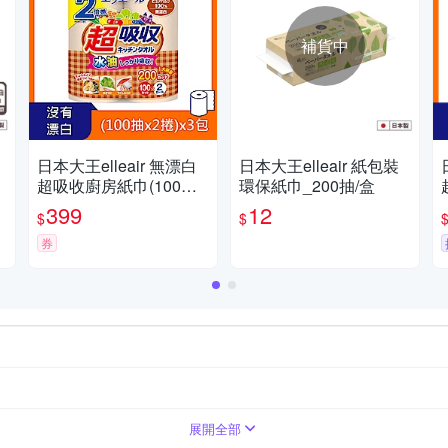
補貨中
日本大王elleair 無漂白
日本大王elleair 紙包裝
)
超吸收廚房紙巾(100抽/
環保紙巾_200抽/盒
2入)x3包組
399
12
$
$
券
展開全部