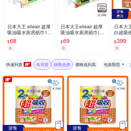
日本大王 elleair 超厚
日本大王elleair 超厚
日本大王e
吸油吸水廚房紙巾100
吸油吸水廚房紙巾(抽
白超吸收
抽
取式) 100抽
0抽/2入
68
69
399
$
$
$
券
券
券
快速到貨
有現貨
挑戰低價
價格低到高
包裝類型