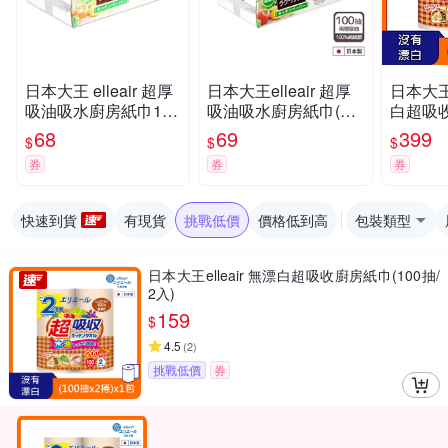
日本大王 elleair 超厚
日本大王elleair 超厚
日本大王e
吸油吸水廚房紙巾100
吸油吸水廚房紙巾(抽
白超吸收
抽
取式) 100抽
0抽/2入
68
69
399
$
$
$
券
券
券
快速到貨
有現貨
挑戰低價
價格低到高
包裝類型
日本大王elleair 無漂白超吸收廚房紙巾(100抽/
2入)
159
$
4.5
(
2
)
挑戰低價
券