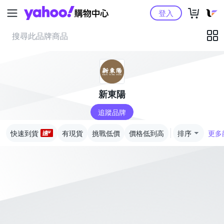
Yahoo購物中心
登入
新東陽
追蹤品牌
快速到貨
有現貨
挑戰低價
價格低到高
排序
更多