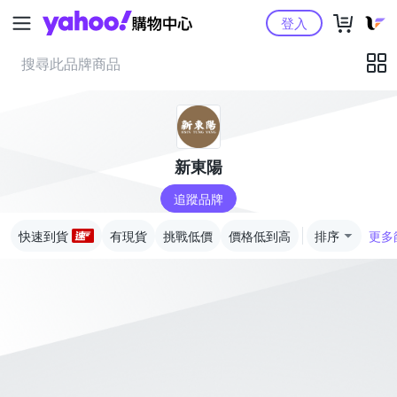
Yahoo購物中心
登入
新東陽
追蹤品牌
快速到貨
有現貨
挑戰低價
價格低到高
排序
更多