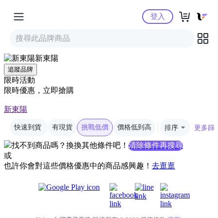
Yahoo購物中心
登入
新東陽
追蹤品牌
限時活動
限時優惠，立即搶購
新東陽
快速到貨
有現貨
挑戰低價
價格低到高
排序
更多篩
找不到商品嗎？換換其他條件吧！
清除條件再搜尋
或
也許你會對這些價格優惠中的商品感興趣！
去逛逛