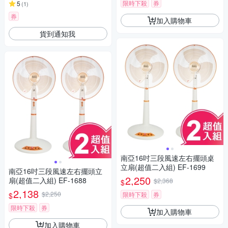
限時下殺
券
5
(
1
)
券
加入購物車
貨到通知我
南亞16吋三段風速左右擺頭桌
立扇(超值二入組) EF-1699
南亞16吋三段風速左右擺頭立
2,250
扇(超值二入組) EF-1688
$2,368
$
2,138
$2,250
限時下殺
券
$
限時下殺
券
加入購物車
加入購物車