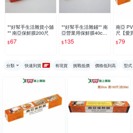
**好幫手生活雜貨小舖
**好幫手生活雜鋪** 南
南亞 P
** 南亞保鮮膜200尺
亞營業用保鮮膜40cm
尺【愛
*100尺
67
135
79
$
$
$
分類
快速到貨
有現貨
挑戰低價
價格低到高
型式