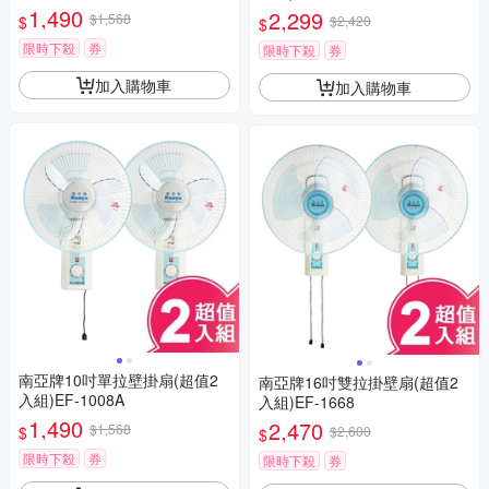
1,490
2,299
$1,568
$
$2,420
$
限時下殺
券
限時下殺
券
加入購物車
加入購物車
南亞牌10吋單拉壁掛扇(超值2
南亞牌16吋雙拉掛壁扇(超值2
入組)EF-1008A
入組)EF-1668
1,490
2,470
$1,568
$
$2,600
$
限時下殺
券
限時下殺
券