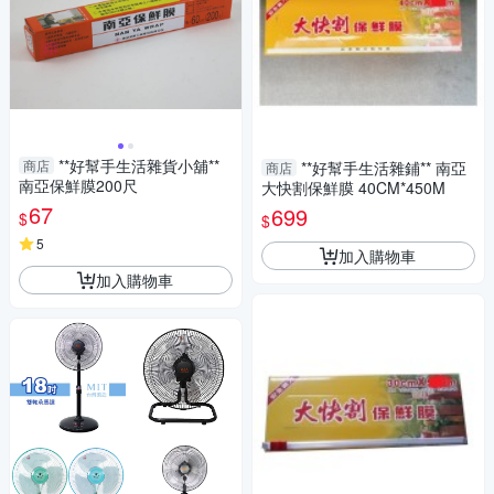
**好幫手生活雜貨小舖**
商店
**好幫手生活雜鋪** 南亞
商店
南亞保鮮膜200尺
大快割保鮮膜 40CM*450M
67
699
$
$
5
加入購物車
加入購物車