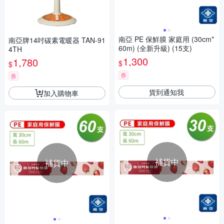
南亞 PE 保鮮膜 家庭用 (30cm*
南亞牌14吋碳素電暖器 TAN-91
60m) (全新升級) (15支)
4TH
1,300
1,780
$
$
券
券
貨到通知我
加入購物車
補貨中
補貨中