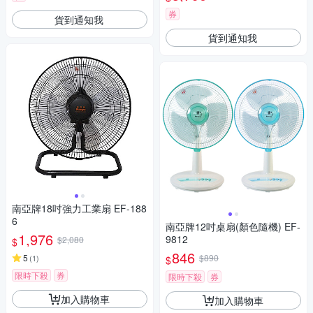
券
貨到通知我
貨到通知我
南亞牌18吋強力工業扇 EF-188
6
南亞牌12吋桌扇(顏色隨機) EF-
1,976
9812
$2,080
$
846
5
$890
(
1
)
$
限時下殺
券
限時下殺
券
加入購物車
加入購物車