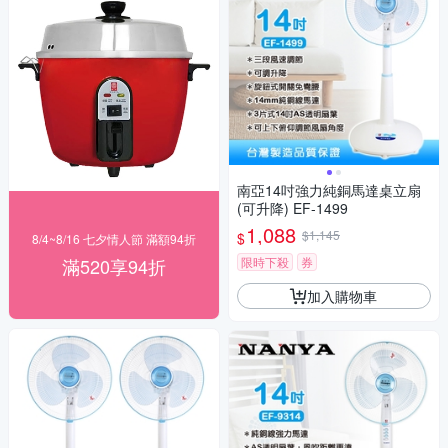
南亞14吋強力純銅馬達桌立扇
(可升降) EF-1499
1,088
$1,145
$
8/4~8/16 七夕情人節 滿額94折
滿520享94折
限時下殺
券
加入購物車