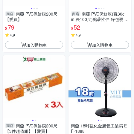
南亞 PVC保鮮膜200尺
南亞 PVC保鮮膜(寬30c
商店
商店
【愛買】
m,長100尺)黏著性佳 好包覆 保
存食物【愛買】
79
52
$
$
4.9
4.9
加入購物車
加入購物車
南亞 PVC保鮮膜200尺
南亞 18吋強化金屬管工業扇 E
商店
【3件超值組】【愛買】
F-1888