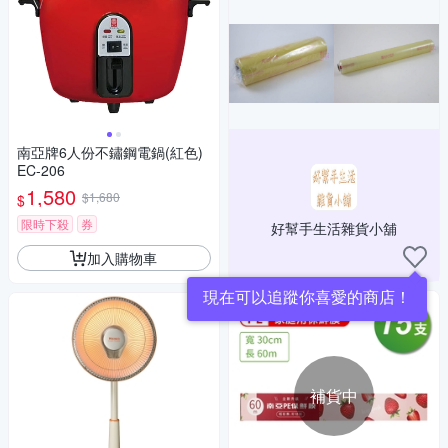
南亞牌6人份不鏽鋼電鍋(紅色)
EC-206
1,580
$1,680
$
限時下殺
券
好幫手生活雜貨小舖
加入購物車
現在可以追蹤你喜愛的商店！
補貨中