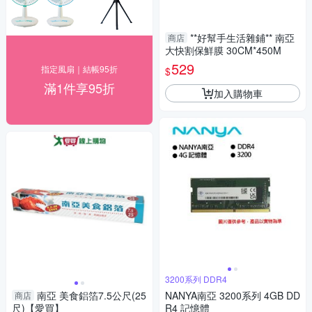
**好幫手生活雜鋪** 南亞
商店
大快割保鮮膜 30CM*450M
529
指定風扇｜結帳95折
$
滿1件享95折
加入購物車
3200系列 DDR4
南亞 美食鋁箔7.5公尺(25
NANYA南亞 3200系列 4GB DD
商店
尺)【愛買】
R4 記憶體