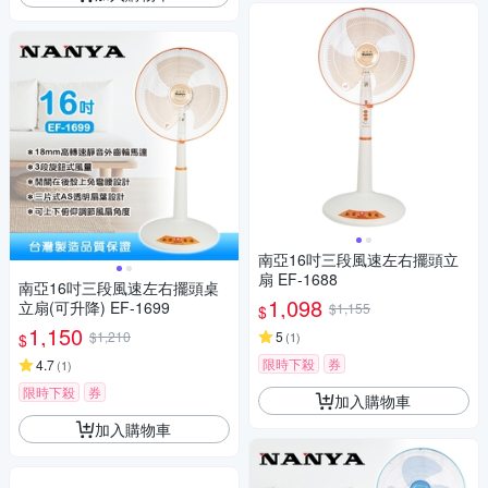
南亞16吋三段風速左右擺頭立
扇 EF-1688
南亞16吋三段風速左右擺頭桌
1,098
立扇(可升降) EF-1699
$1,155
$
1,150
$1,210
5
(
1
)
$
限時下殺
券
4.7
(
1
)
限時下殺
券
加入購物車
加入購物車