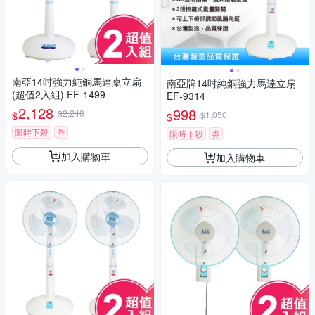
南亞14吋強力純銅馬達桌立扇
南亞牌14吋純銅強力馬達立扇
(超值2入組) EF-1499
EF-9314
2,128
998
$2,240
$
$1,050
$
限時下殺
券
限時下殺
券
加入購物車
加入購物車