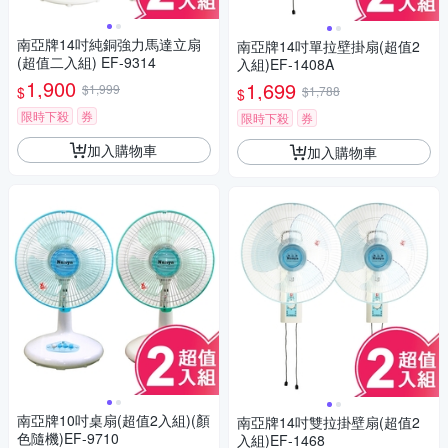
南亞牌14吋純銅強力馬達立扇
南亞牌14吋單拉壁掛扇(超值2
(超值二入組) EF-9314
入組)EF-1408A
1,900
1,699
$1,999
$
$1,788
$
限時下殺
券
限時下殺
券
加入購物車
加入購物車
南亞牌10吋桌扇(超值2入組)(顏
南亞牌14吋雙拉掛壁扇(超值2
色隨機)EF-9710
入組)EF-1468