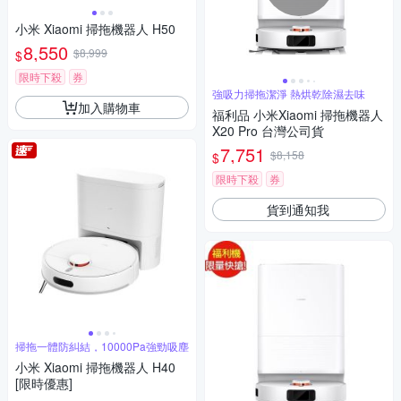
小米 Xiaomi 掃拖機器人 H50
8,550
$8,999
$
限時下殺
券
強吸力掃拖潔淨 熱烘乾除濕去味
加入購物車
福利品 小米Xiaomi 掃拖機器人
X20 Pro 台灣公司貨
7,751
$8,158
$
限時下殺
券
貨到通知我
掃拖一體防糾結，10000Pa強勁吸塵
小米 Xiaomi 掃拖機器人 H40
[限時優惠]