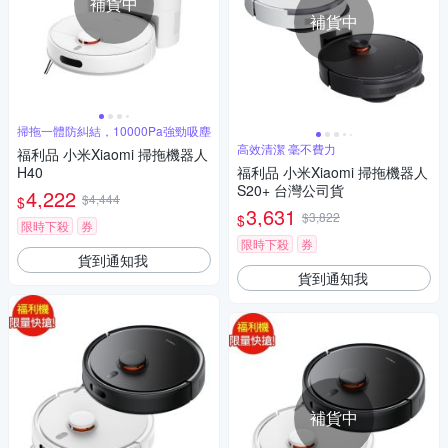
補貨中
補貨中
掃拖一體防糾結，10000Pa強勁吸塵
高效清潔 毫不費力
福利品 小米Xiaomi 掃拖機器人
H40
福利品 小米Xiaomi 掃拖機器人
S20+ 台灣公司貨
4,222
$4,444
$
3,631
$3,822
$
限時下殺
券
限時下殺
券
貨到通知我
貨到通知我
補貨中