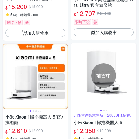
15,200
10 Ultra 官方旗艦館
$15,999
$
12,707
$13,100
$
5
(
4
)
總銷量>100
限時下殺
券
限時下殺
券
加入購物車
加入購物車
補貨中
升降雷達智慧導航，20000Pa鯨吞吸
小米 Xiaomi 掃拖機器人 5 官方
力
旗艦館
小米Xiaomi 掃拖機器人 5
12,610
12,350
$12,999
$12,999
$
$
5
5
(
7
)
總銷量>50
(
7
)
總銷量>50