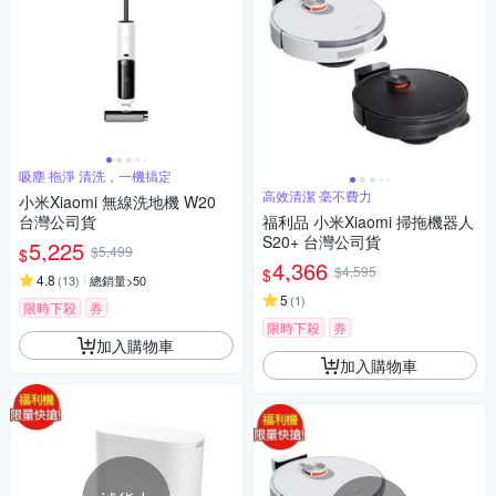
吸塵 拖淨 清洗，一機搞定
高效清潔 毫不費力
小米Xiaomi 無線洗地機 W20
台灣公司貨
福利品 小米Xiaomi 掃拖機器人
S20+ 台灣公司貨
5,225
$5,499
$
4,366
$4,595
$
4.8
(
13
)
總銷量>50
5
(
1
)
限時下殺
券
限時下殺
券
加入購物車
加入購物車