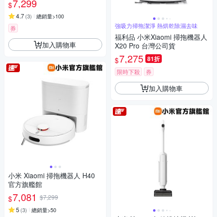
7,299
$
4.7
(
3
)
總銷量>100
強吸力掃拖潔淨 熱烘乾除濕去味
券
福利品 小米Xiaomi 掃拖機器人
加入購物車
X20 Pro 台灣公司貨
7,275
81折
$
限時下殺
券
加入購物車
小米 Xiaomi 掃拖機器人 H40
官方旗艦館
7,081
$7,299
$
5
(
3
)
總銷量>50