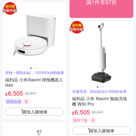
滿1件享97折
掃拖一體防糾結，10000Pa強勁吸塵
福利品 小米Xiaomi 掃拖機器人
H40
6,505
深層清潔、防糾結設計與快乾效果
$6,847
$
福利品 小米 Xiaomi 無線洗地
挑戰低價
券
機 W30 Pro
6,505
加入購物車
$6,847
$
限時下殺
券
加入購物車