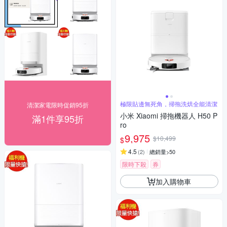
極限貼邊無死角，掃拖洗烘全能清潔
清潔家電限時促銷95折
小米 Xiaomi 掃拖機器人 H50 P
滿1件享95折
ro
9,975
$10,499
$
4.5
(
2
)
總銷量>50
限時下殺
券
加入購物車