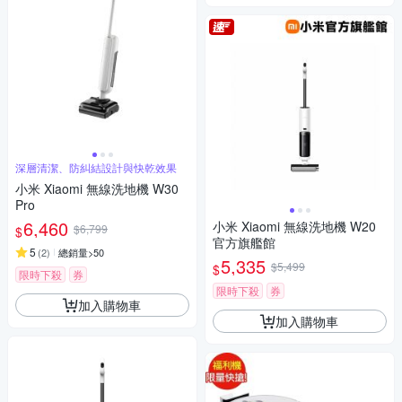
深層清潔、防糾結設計與快乾效果
小米 Xiaomi 無線洗地機 W30
Pro
6,460
小米 Xiaomi 無線洗地機 W20
$6,799
$
官方旗艦館
5
(
2
)
總銷量>50
5,335
$5,499
$
限時下殺
券
限時下殺
券
加入購物車
加入購物車