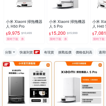
小米 Xiaomi 掃拖機器
小米 Xiaomi 掃拖機器
小米 Xi
人 H50 Pro
人 5 Pro
人 H4
9,975
15,200
7,08
$10,499
$15,999
$
$
$
限時下殺
券
限時下殺
券
限時下殺
分類
快速到貨
有現貨
挑戰低價
價格低到高
適用