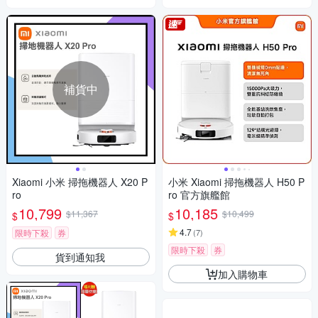
補貨中
Xiaomi 小米 掃拖機器人 X20 P
小米 Xiaomi 掃拖機器人 H50 P
ro
ro 官方旗艦館
10,799
10,185
$11,367
$10,499
$
$
4.7
限時下殺
券
(
7
)
限時下殺
券
貨到通知我
加入購物車