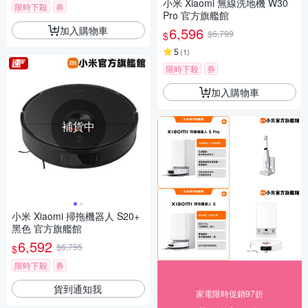
小米 Xiaomi 無線洗地機 W30
限時下殺
券
Pro 官方旗艦館
加入購物車
6,596
$6,799
$
5
(
1
)
限時下殺
券
加入購物車
補貨中
小米 Xiaomi 掃拖機器人 S20+
黑色 官方旗艦館
6,592
$6,795
$
限時下殺
券
貨到通知我
家電限時促銷97折