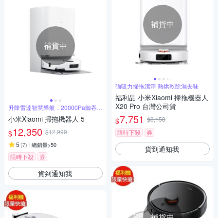
補貨中
補貨中
強吸力掃拖潔淨 熱烘乾除濕去味
福利品 小米Xiaomi 掃拖機器人
X20 Pro 台灣公司貨
升降雷達智慧導航，20000Pa鯨吞吸
力
7,751
小米Xiaomi 掃拖機器人 5
$8,158
$
12,350
$12,999
限時下殺
券
$
5
(
7
)
總銷量>50
貨到通知我
限時下殺
券
貨到通知我
補貨中