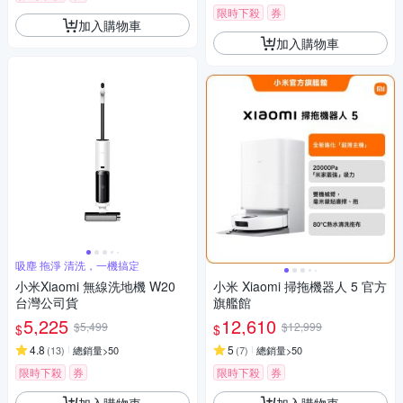
限時下殺
券
加入購物車
加入購物車
吸塵 拖淨 清洗，一機搞定
小米Xiaomi 無線洗地機 W20
小米 Xiaomi 掃拖機器人 5 官方
台灣公司貨
旗艦館
5,225
12,610
$5,499
$12,999
$
$
4.8
5
(
13
)
總銷量>50
(
7
)
總銷量>50
限時下殺
券
限時下殺
券
加入購物車
加入購物車