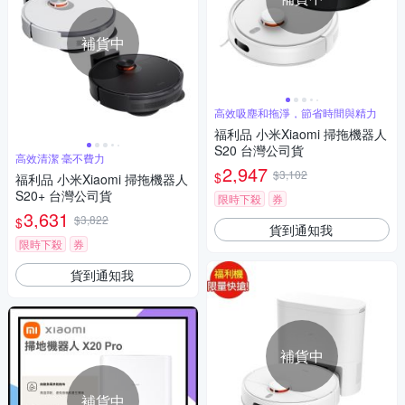
補貨中
高效吸塵和拖淨，節省時間與精力
福利品 小米Xiaomi 掃拖機器人
S20 台灣公司貨
高效清潔 毫不費力
2,947
$3,102
$
福利品 小米Xiaomi 掃拖機器人
S20+ 台灣公司貨
限時下殺
券
3,631
$3,822
$
貨到通知我
限時下殺
券
貨到通知我
補貨中
補貨中