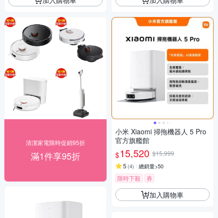
小米 Xiaomi 掃拖機器人 5 Pro
官方旗艦館
清潔家電限時促銷95折
15,520
$15,999
滿1件享95折
$
5
(
4
)
總銷量>50
限時下殺
券
加入購物車