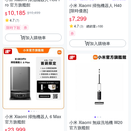
ro 官方旗艦館
小米 Xiaomi 掃拖機器人 H40
[限時優惠]
10,185
$10,499
$
7,299
$
4.7
(
7
)
4.7
(
3
)
總銷量>100
限時下殺
券
券
加入購物車
加入購物車
小米 Xiaomi 掃拖機器人 6 Max
官方旗艦館
小米 Xiaomi 無線洗地機 W20
官方旗艦館
23,999
$