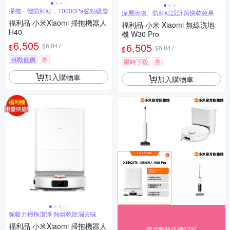
掃拖一體防糾結，10000Pa強勁吸塵
深層清潔、防糾結設計與快乾效果
福利品 小米Xiaomi 掃拖機器人
福利品 小米 Xiaomi 無線洗地
H40
機 W30 Pro
6,505
6,505
$6,847
$
$6,847
$
挑戰低價
券
限時下殺
券
加入購物車
加入購物車
強吸力掃拖潔淨 熱烘乾除濕去味
福利品 小米Xiaomi 掃拖機器人
家電限時促銷97折