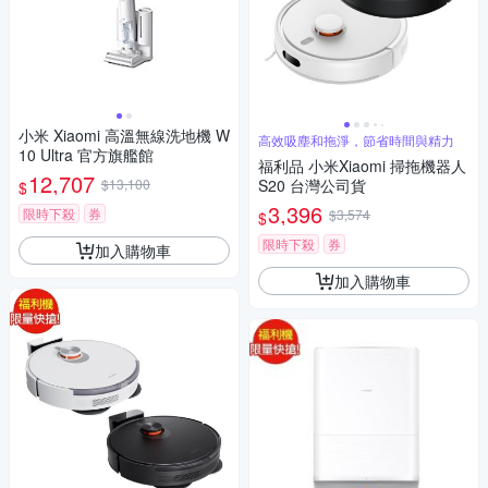
小米 Xiaomi 高溫無線洗地機 W
高效吸塵和拖淨，節省時間與精力
10 Ultra 官方旗艦館
福利品 小米Xiaomi 掃拖機器人
12,707
$13,100
S20 台灣公司貨
$
3,396
限時下殺
券
$3,574
$
限時下殺
券
加入購物車
加入購物車