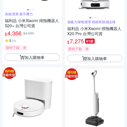
高效清潔 毫不費力
福利品 小米Xiaomi 掃拖機器人
強吸力掃拖潔淨 熱烘乾除濕去味
S20+ 台灣公司貨
福利品 小米Xiaomi 掃拖機器人
4,366
$4,595
X20 Pro 台灣公司貨
$
7,275
5
(
1
)
81折
$
限時下殺
券
限時下殺
券
加入購物車
加入購物車