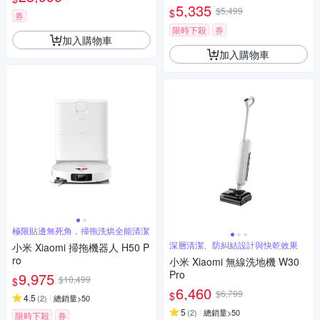
5,335
$5,499
$
券
限時下殺
券
加入購物車
加入購物車
極限貼邊無死角，掃拖洗烘全能清潔
深層清潔、防糾結設計與快乾效果
小米 Xiaomi 掃拖機器人 H50 P
ro
小米 Xiaomi 無線洗地機 W30
Pro
9,975
$10,499
$
6,460
$6,799
$
4.5
(
2
)
總銷量>50
5
(
2
)
總銷量>50
限時下殺
券