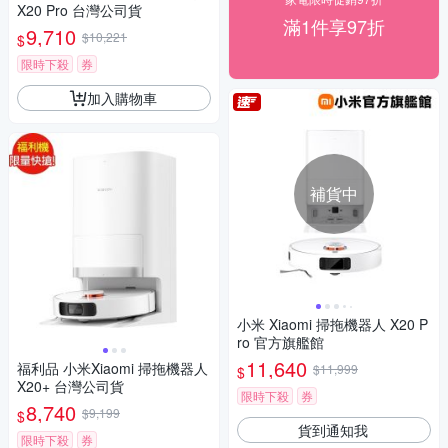
X20 Pro 台灣公司貨
滿1件享97折
9,710
$10,221
$
限時下殺
券
加入購物車
補貨中
小米 Xiaomi 掃拖機器人 X20 P
ro 官方旗艦館
11,640
福利品 小米Xiaomi 掃拖機器人
$11,999
$
X20+ 台灣公司貨
限時下殺
券
8,740
$9,199
$
貨到通知我
限時下殺
券