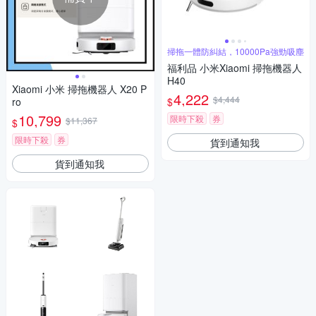
掃拖一體防糾結，10000Pa強勁吸塵
福利品 小米Xiaomi 掃拖機器人
H40
Xiaomi 小米 掃拖機器人 X20 P
4,222
$4,444
$
ro
10,799
限時下殺
券
$11,367
$
限時下殺
券
貨到通知我
貨到通知我