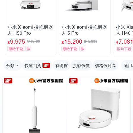
小米 Xiaomi 掃拖機器
小米 Xiaomi 掃拖機器
小米 Xi
人 H50 Pro
人 5 Pro
人 H4
9,975
15,200
7,08
$10,499
$15,999
$
$
$
限時下殺
券
限時下殺
券
限時下殺
分類
快速到貨
有現貨
挑戰低價
價格低到高
適用