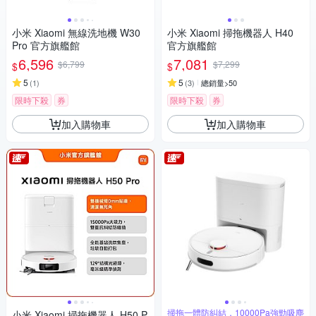
小米 Xiaomi 無線洗地機 W30
小米 Xiaomi 掃拖機器人 H40
Pro 官方旗艦館
官方旗艦館
6,596
7,081
$6,799
$7,299
$
$
5
5
(
1
)
(
3
)
總銷量>50
限時下殺
券
限時下殺
券
加入購物車
加入購物車
掃拖一體防糾結，10000Pa強勁吸塵
小米 Xiaomi 掃拖機器人 H50 P