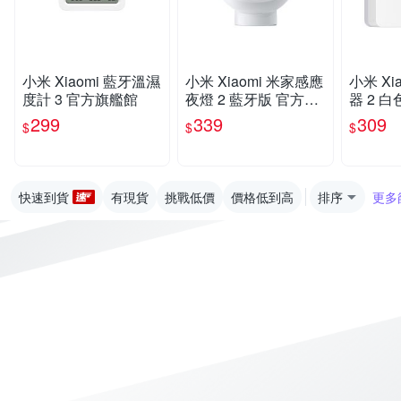
小米 Xiaomi 藍牙溫濕
小米 Xiaomi 米家感應
小米 Xi
度計 3 官方旗艦館
夜燈 2 藍牙版 官方旗
器 2 
艦館
299
339
309
$
$
$
快速到貨
有現貨
挑戰低價
價格低到高
排序
更多