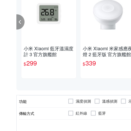
小米 Xiaomi 藍牙溫濕度
小米 Xiaomi 米家感應
計 3 官方旗艦館
燈 2 藍牙版 官方旗艦館
299
339
$
$
濕度偵測
溫感偵測
功能
紅外線
藍芽
傳輸方式
無
無
2公尺
90度
180度
偵測感應距離
偵測感應角度