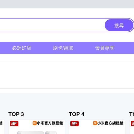
搜尋
必逛好店
刷卡/超取
會員專享
TOP 3
TOP 4
T