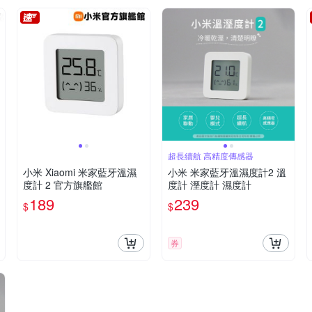
超長續航 高精度傳感器
小米 Xiaomi 米家藍牙溫濕
小米 米家藍牙溫濕度計2 溫
度計 2 官方旗艦館
度計 溼度計 濕度計
189
239
$
$
券