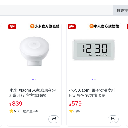
推薦排
小米 Xiaomi 米家感應夜燈
小米 Xiaomi 電子溫濕度計
2 藍牙版 官方旗艦館
Pro 白色 官方旗艦館
339
579
$
$
5
5
(
2
)
總銷量>50
(
6
)