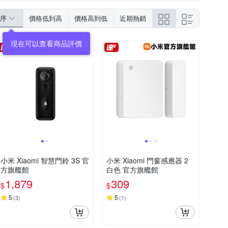
序
價格低到高
價格高到低
近期熱銷
小米 Xiaomi 智慧門鈴 3S 官
小米 Xiaomi 門窗感應器 2
方旗艦館
白色 官方旗艦館
1,879
309
$
$
5
5
(
3
)
(
1
)