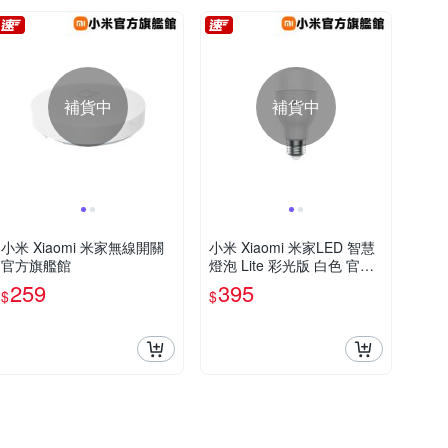
補貨中
補貨中
小米 Xiaomi 米家無線開關
小米 Xiaomi 米家LED 智慧
官方旗艦館
燈泡 Lite 彩光版 白色 官方
旗艦館
259
395
$
$