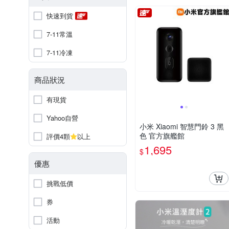
快速到貨
7-11常溫
7-11冷凍
商品狀況
有現貨
Yahoo自營
小米 Xiaomi 智慧門鈴 3 黑
色 官方旗艦館
評價4顆
以上
1,695
$
優惠
挑戰低價
券
活動