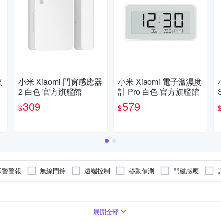
夜
小米 Xiaomi 門窗感應器
小米 Xiaomi 電子溫濕度
2 白色 官方旗艦館
計 Pro 白色 官方旗艦館
309
579
$
$
示警警報
無線門鈴
遠端控制
移動偵測
門磁感應
80度
展開全部