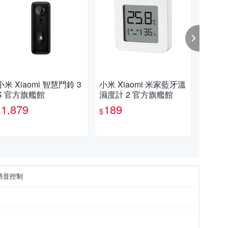
小米 Xiaomi 智慧門鈴 3
小米 Xiaomi 米家藍牙溫
小米
S 官方旗艦館
濕度計 2 官方旗艦館
關 
1,879
189
2
$
$
$
語音控制