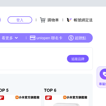
購物車
帳號綁定送
登入
看更多
uniopen 聯名卡
超贈點
追蹤品牌
OP 5
TOP 6
TOP