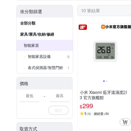
10 筆結果
依分類篩選
全部分類
家具/寢具/收納/修繕
智能家居
智能家居設備
9
各式偵測器/智慧門鈴
1
價格
小米 Xiaomi 藍牙溫濕度計
-
3 官方旗艦館
299
$
確定
5
(
6
)
總銷量>50
取貨方式