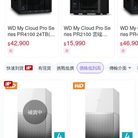
WD My Cloud Pro Se
WD My Cloud Pro Se
WD My 
ries PR4100 24TB(6T
ries PR2100 雲端儲
ries PR
Bx4) 3.5吋 雲端儲存
存系統
Bx4) 
42,900
15,990
46,9
$
$
$
系統
系統
券
券
券
快速到貨
有現貨
挑戰低價
價格低到高
傳輸介面
補貨中