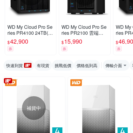
WD My Cloud Pro Se
WD My Cloud Pro Se
WD My 
ries PR4100 24TB(6T
ries PR2100 雲端儲
ries PR
Bx4) 3.5吋 雲端儲存
存系統
Bx4) 
42,900
15,990
46,9
$
$
$
系統
系統
券
券
券
快速到貨
有現貨
挑戰低價
價格低到高
傳輸介面
補貨中