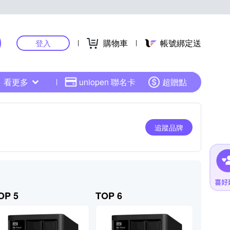
購物車
帳號綁定送
登入
看更多
uniopen 聯名卡
超贈點
追蹤品牌
OP 5
TOP 6
TOP