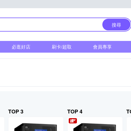
搜尋
必逛好店
刷卡/超取
會員專享
TOP 3
TOP 4
T