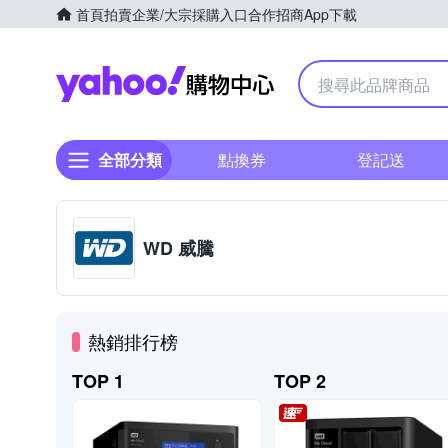
首頁
拍賣
企業/大宗採購入口
合作招商
App下載
Yahoo購物中心
全部分類
點換券
登記送
WD 威騰
熱銷排行榜
TOP 1
TOP 2