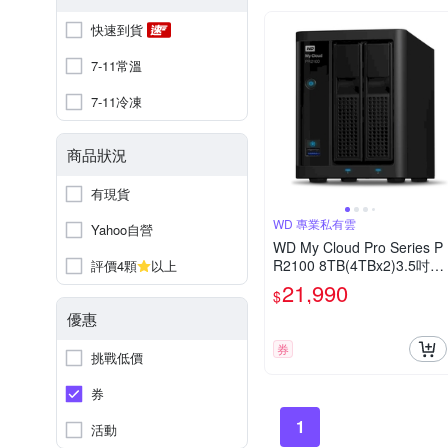
快速到貨
7-11常溫
7-11冷凍
商品狀況
有現貨
WD 專業私有雲
Yahoo自營
WD My Cloud Pro Series P
R2100 8TB(4TBx2)3.5吋雲
評價4顆
以上
端儲存系統
21,990
$
優惠
券
挑戰低價
券
1
活動