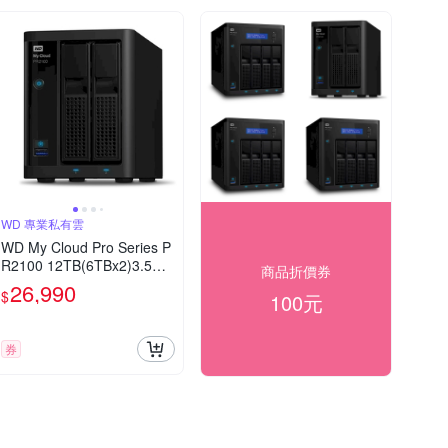
WD 專業私有雲
WD My Cloud Pro Series P
R2100 12TB(6TBx2)3.5吋
商品折價券
雲端儲存系統
26,990
$
100元
券