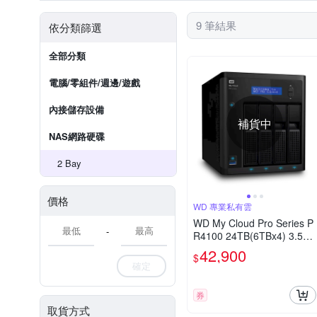
9 筆結果
依分類篩選
全部分類
電腦/零組件/週邊/遊戲
內接儲存設備
補貨中
NAS網路硬碟
2 Bay
價格
WD 專業私有雲
WD My Cloud Pro Series P
-
R4100 24TB(6TBx4) 3.5吋
雲端儲存系統
42,900
$
確定
券
取貨方式