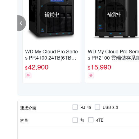
補貨中
補貨中
WD My Cloud Pro Serie
WD My Cloud Pro Seri
s PR4100 24TB(6TBx4)
s PR2100 雲端儲存系
3.5吋 雲端儲存系統
42,900
15,990
$
$
券
券
RJ-45
USB 3.0
連接介面
無
4TB
容量
3.5吋
2Bay
USB3.0
4Bay
磁碟槽數量(Bay)
傳輸介面
尺寸類型
顏色