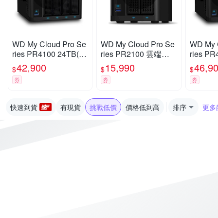
WD My Cloud Pro Se
WD My Cloud Pro Se
WD My 
ries PR4100 24TB(6T
ries PR2100 雲端儲
ries PR
Bx4) 3.5吋 雲端儲存
存系統
Bx4) 
42,900
15,990
46,9
$
$
$
系統
系統
券
券
券
快速到貨
有現貨
挑戰低價
價格低到高
排序
更多