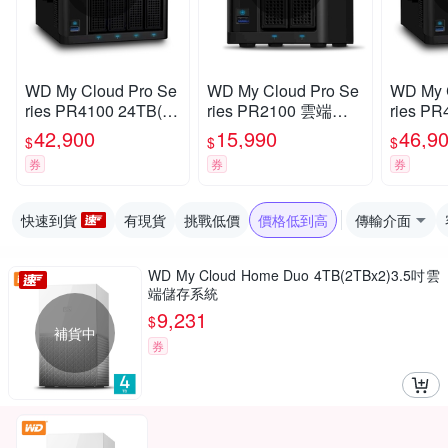
WD My Cloud Pro Se
WD My Cloud Pro Se
WD My 
ries PR4100 24TB(6T
ries PR2100 雲端儲
ries PR
Bx4) 3.5吋 雲端儲存
存系統
Bx4) 
42,900
15,990
46,9
$
$
$
系統
系統
券
券
券
快速到貨
有現貨
挑戰低價
價格低到高
傳輸介面
WD My Cloud Home Duo 4TB(2TBx2)3.5吋雲
端儲存系統
9,231
$
補貨中
券