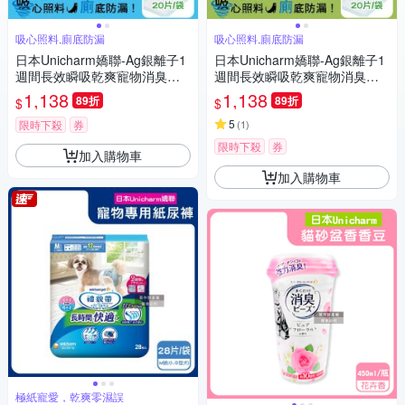
吸心照料,廁底防漏
吸心照料,廁底防漏
日本Unicharm嬌聯-Ag銀離子1
日本Unicharm嬌聯-Ag銀離子1
週間長效瞬吸乾爽寵物消臭大
週間長效瞬吸乾爽寵物消臭大
師貓尿墊20片/袋-淡雅清香(藍)
師貓尿墊20片/袋-無香消臭(綠)
1,138
1,138
89折
89折
$
$
(大容量吸水防滲漏貓尿布,可觀
(大容量吸水防滲漏貓尿布,可觀
察尿色貓潔墊補充包,本品不含
察尿色貓潔墊補充包,本品不含
5
限時下殺
券
(
1
)
貓砂盆)
貓砂盆)
限時下殺
券
加入購物車
加入購物車
極紙寵愛，乾爽零濕誤