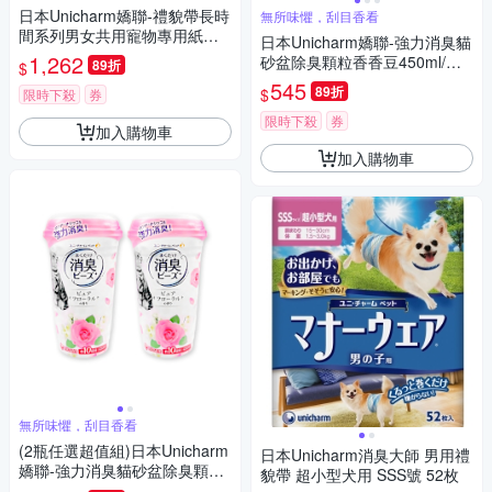
日本Unicharm嬌聯-禮貌帶長時
無所味懼，刮目香看
間系列男女共用寵物專用紙尿
日本Unicharm嬌聯-強力消臭貓
褲1袋(最長12小時吸收,高齡愛
1,262
砂盆除臭顆粒香香豆450ml/瓶
89折
$
寵防漏照護,公母貓狗貼身透氣
(貓咪廁所芳香吸臭劑,消臭大師
545
89折
$
尿布,毛孩好穿脫生理褲)
限時下殺
券
貓砂隔臭留香珠,鏟屎官必備去
異味香氛豆)
限時下殺
券
加入購物車
加入購物車
無所味懼，刮目香看
(2瓶任選超值組)日本Unicharm
日本Unicharm消臭大師 男用禮
嬌聯-強力消臭貓砂盆除臭顆粒
貌帶 超小型犬用 SSS號 52枚
香香豆450ml/瓶(貓咪廁所芳香