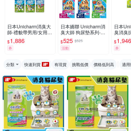
日本Unicharm消臭大
日本嬌聯 Unicharm消
日本Uni
師-禮貌帶男用/女用 x
臭大師 狗尿墊系列-超
臭消臭
4入組
吸收/森林香 快速吸收
茶紙砂/
1,886
525
1,94
$525
$
$
$
邊角尿尿 日本進口 犬
x 4入組
券
活動
券
用尿
分類
快速到貨
有現貨
挑戰低價
價格低到高
適用