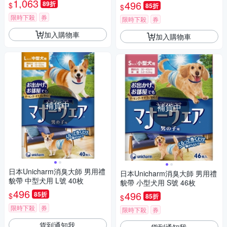
1,063
496
89折
$
85折
$
吸臭劑,消臭大師貓砂隔臭留香
珠,鏟屎官必備去異味香氛豆)
限時下殺
券
限時下殺
券
加入購物車
加入購物車
補貨中
補貨中
日本Unicharm消臭大師 男用禮
日本Unicharm消臭大師 男用禮
貌帶 中型犬用 L號 40枚
貌帶 小型犬用 S號 46枚
496
496
85折
$
85折
$
限時下殺
券
限時下殺
券
貨到通知我
貨到通知我